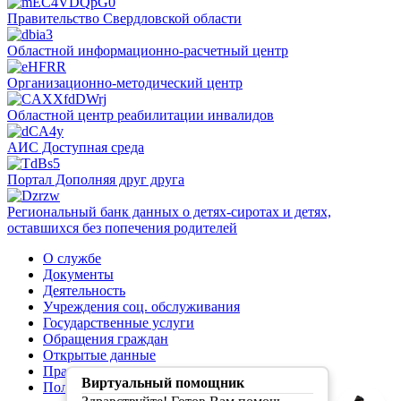
Правительство Свердловской области
Областной информационно-расчетный центр
Организационно-методический центр
Областной центр реабилитации инвалидов
АИС Доступная среда
Портал Дополняя друг друга
Региональный банк данных о детях-сиротах и детях,
оставшихся без попечения родителей
О службе
Документы
Деятельность
Учреждения соц. обслуживания
Государственные услуги
Обращения граждан
Открытые данные
Правила обработки персональных данных
Виртуальный помощник
Политика конфиденциальности