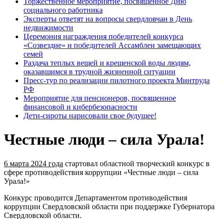
Торжественное мероприятие, посвященное Дню
социального работника
Эксперты ответят на вопросы свердловчан в День
недвижимости
Церемония награждения победителей конкурса
«Созвездие» и победителей Ассамблеи замещающих
семей
Раздача теплых вещей и крещенской воды людям,
оказавшимся в трудной жизненной ситуации
Пресс-тур по реализации пилотного проекта Минтруда
РФ
Мероприятие для пенсионеров, посвященное
финансовой и кибербезопасности
Дети-сироты нарисовали свое будущее!
Честные люди – сила Урала!
6 марта 2024 года
стартовал областной творческий конкурс в
сфере противодействия коррупции «Честные люди – сила
Урала!»
Конкурс проводится Департаментом противодействия
коррупции Свердловской области при поддержке Губернатора
Свердловской области.