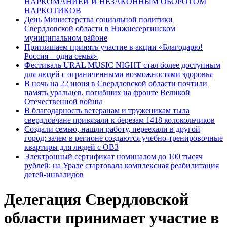
НАРКОМАНИЕЙ И НЕЗАКОННЫМ ОБОРОТОМ
НАРКОТИКОВ
День Министерства социальной политики
Свердловской области в Нижнесергинском
муниципальном районе
Приглашаем принять участие в акции «Благодарю!
Россия – одна семья»
Фестиваль URAL MUSIC NIGHT стал более доступным
для людей с ограниченными возможностями здоровья
В ночь на 22 июня в Свердловской области почтили
память уральцев, погибших на фронте Великой
Отечественной войны
В благодарность ветеранам и труженикам тыла
свердловчане привязали к березам 1418 колокольчиков
Создали семью, нашли работу, переехали в другой
город: зачем в регионе создаются учебно-тренировочные
квартиры для людей с ОВЗ
Электронный сертификат номиналом до 100 тысяч
рублей: на Урале стартовала комплексная реабилитация
детей-инвалидов
Делегация Свердловской
области принимает участие в