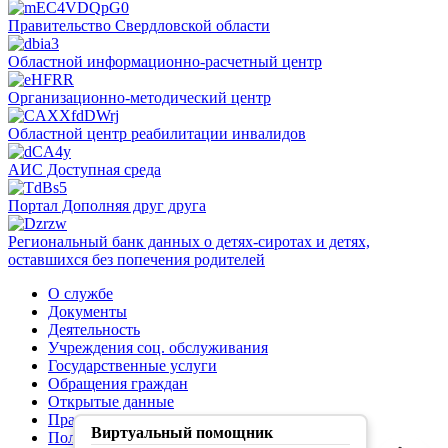
Правительство Свердловской области
Областной информационно-расчетный центр
Организационно-методический центр
Областной центр реабилитации инвалидов
АИС Доступная среда
Портал Дополняя друг друга
Региональный банк данных о детях-сиротах и детях,
оставшихся без попечения родителей
О службе
Документы
Деятельность
Учреждения соц. обслуживания
Государственные услуги
Обращения граждан
Открытые данные
Правила обработки персональных данных
Виртуальный помощник
Политика конфиденциальности