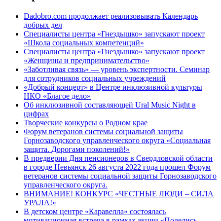
Dadobro.com продолжает реализовывать Календарь
добрых дел
Специалисты центра «Гнездышко» запускают проект
«Школа социальных компетенций»
Специалисты центра «Гнездышко» запускают проект
«Женщины и предпринимательство»
«Заботливая связь» — уровень экспертности. Семинар
для сотрудников социальных учреждений
«Добрый концерт» в Центре инклюзивной культуры
НКО «Благое дело»
Об инклюзивной составляющей Ural Music Night в
цифрах
Творческие конкурсы о Родном крае
Форум ветеранов системы социальной защиты
Горнозаводского управленческого округа «Социальная
защита. Дорогами поколений!»
В предверии Дня пенсионеров в Свердловской области
в городе Невьянск 26 августа 2022 года прошел Форум
ветеранов системы социальной защиты Горнозаводского
управленческого округа.
ВНИМАНИЕ! КОНКУРС «ЧЕСТНЫЕ ЛЮДИ – СИЛА
УРАЛА!»
В детском центре «Каравелла» состоялась
мотивационная встреча в рамках акции «Поделись