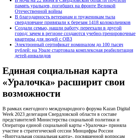
В ночь на 22 июня в Свердловской области почтили
память уральцев, погибших на фронте Великой
Отечественной войны
В благодарность ветеранам и труженикам тыла
свердловчане привязали к березам 1418 колокольчиков
Создали семью, нашли работу, переехали в другой
город: зачем в регионе создаются учебно-тренировочные
квартиры для людей с ОВЗ
Электронный сертификат номиналом до 100 тысяч
рублей: на Урале стартовала комплексная реабилитация
детей-инвалидов
Единая социальная карта
«Уралочка» расширит свои
возможности
В рамках ежегодного международного форума Kazan Digital
Week 2023 делегация Свердловской области в составе
представителей Министерства социальной политики и
Оператора единой социальной карты «Уралочка» приняла
участие в стратегической сессии Минцифры России
«Виртуальная социальная карта», посвященной вопросам