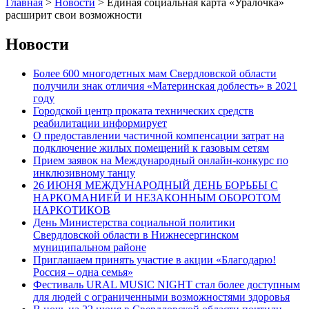
Главная
>
Новости
>
Единая социальная карта «Уралочка»
расширит свои возможности
Новости
Более 600 многодетных мам Свердловской области
получили знак отличия «Материнская доблесть» в 2021
году
Городской центр проката технических средств
реабилитации информирует
О предоставлении частичной компенсации затрат на
подключение жилых помещений к газовым сетям
Прием заявок на Международный онлайн-конкурс по
инклюзивному танцу
26 ИЮНЯ МЕЖДУНАРОДНЫЙ ДЕНЬ БОРЬБЫ С
НАРКОМАНИЕЙ И НЕЗАКОННЫМ ОБОРОТОМ
НАРКОТИКОВ
День Министерства социальной политики
Свердловской области в Нижнесергинском
муниципальном районе
Приглашаем принять участие в акции «Благодарю!
Россия – одна семья»
Фестиваль URAL MUSIC NIGHT стал более доступным
для людей с ограниченными возможностями здоровья