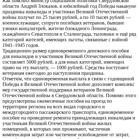
Как пояснил министр социальной политики Свердловской
области Андрей Злоказов, в юбилейный год Победы накануне
праздника инвалиды и участники Великой Отечественной
войны получат по 25 тысяч рублей, а по 10 тысяч рублей —
военнослужащие, супруги погибших ветеранов, бывшие
узники концлагерей, жители блокадного Ленинграда,
осаждённого Севастополя и Сталинграда, тыловики и ещё ряд
категорий жителей, имеющих льготы, связанные с войной
1941–1945 годов.
Традиционно размер единовременного денежного пособия
для инвалидов и участников Великой Отечественной войны
составляет 5000 рублей, а для иных категорий, имеющих
право на эту выплату, — 1000 рублей. Средства поступают
ветеранам ежегодно до наступления праздника.
Отметим, что единовременная выплата в связи с годовщиной
Победы в Великой Отечественной войне дополняет комплекс
мер государственной поддержки ветеранов Великой
Отечественной войны в Свердловской области. Помимо этого
предусмотрены ежемесячные пособия на проезд по
территории региона на всех видах городского и
междугороднего пассажирского транспорта, единовременное
пособие на проведение ремонта принадлежащих инвалидам и
участникам Великой Отечественной войны жилых
помещений, в которых они проживают, частичная
компенсация затрат или частичное освобождение от затрат,