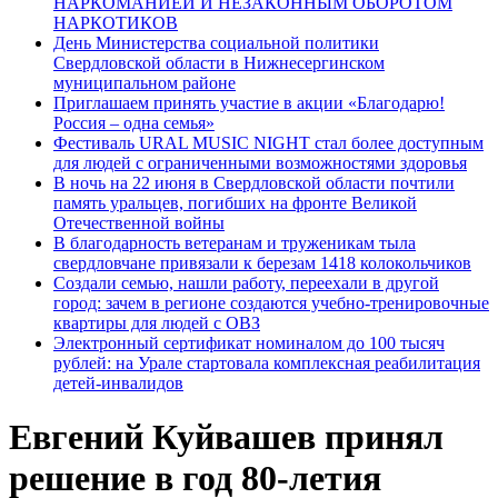
НАРКОМАНИЕЙ И НЕЗАКОННЫМ ОБОРОТОМ
НАРКОТИКОВ
День Министерства социальной политики
Свердловской области в Нижнесергинском
муниципальном районе
Приглашаем принять участие в акции «Благодарю!
Россия – одна семья»
Фестиваль URAL MUSIC NIGHT стал более доступным
для людей с ограниченными возможностями здоровья
В ночь на 22 июня в Свердловской области почтили
память уральцев, погибших на фронте Великой
Отечественной войны
В благодарность ветеранам и труженикам тыла
свердловчане привязали к березам 1418 колокольчиков
Создали семью, нашли работу, переехали в другой
город: зачем в регионе создаются учебно-тренировочные
квартиры для людей с ОВЗ
Электронный сертификат номиналом до 100 тысяч
рублей: на Урале стартовала комплексная реабилитация
детей-инвалидов
Евгений Куйвашев принял
решение в год 80-летия