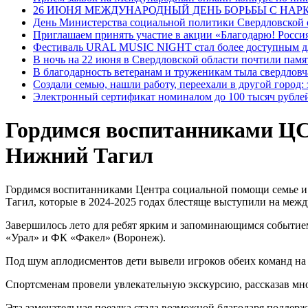
26 ИЮНЯ МЕЖДУНАРОДНЫЙ ДЕНЬ БОРЬБЫ С НА
День Министерства социальной политики Свердловской
Приглашаем принять участие в акции «Благодарю! Россия
Фестиваль URAL MUSIC NIGHT стал более доступным дл
В ночь на 22 июня в Свердловской области почтили пам
В благодарность ветеранам и труженикам тыла свердловч
Создали семью, нашли работу, переехали в другой город:
Электронный сертификат номиналом до 100 тысяч рублей
Гордимся воспитанниками ЦС
Нижний Тагил
Гордимся воспитанниками Центра социальной помощи семье и 
Тагил, которые в 2024-2025 годах блестяще выступили на меж
Завершилось лето для ребят ярким и запоминающимся событие
«Урал» и ФК «Факел» (Воронеж).
Под шум аплодисментов дети вывели игроков обеих команд н
Спортсменам провели увлекательную экскурсию, рассказав мно
Эта замечательная поездка стала возможной благодаря подде