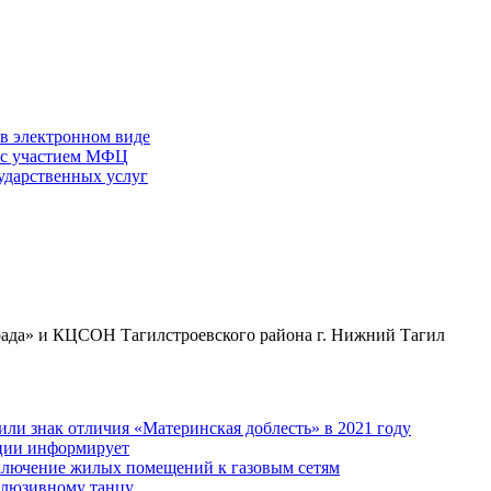
 в электронном виде
г с участием МФЦ
ударственных услуг
да» и КЦСОН Тагилстроевского района г. Нижний Тагил
ли знак отличия «Материнская доблесть» в 2021 году
ации информирует
дключение жилых помещений к газовым сетям
клюзивному танцу