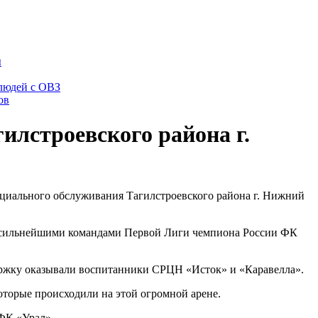
ы
 людей с ОВЗ
ов
лстроевского района г.
оциального обслуживания Тагилстроевского района г. Нижний
ду сильнейшими командами Первой Лиги чемпиона России ФК
ержку оказывали воспитанники СРЦН «Исток» и «Каравелла».
оторые происходили на этой огромной арене.
ФК «Урал».