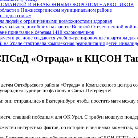
РКОМАНИЕЙ И НЕЗАКОННЫМ ОБОРОТОМ НАРКОТИКОВ
 области в Нижнесергинском муниципальном районе
 – одна семья»
я людей с ограниченными возможностями здоровья
ять уральцев, погибших на фронте Великой Отечественной войн
ане привязали к березам 1418 колокольчиков
 зачем в регионе создаются учебно-тренировочные квартиры для
: на Урале стартовала комплексная реабилитация детей-инвалид
ПСиД «Отрада» и КЦСОН Таги
детям Октябрьского района «Отрада» и Комплексного центра с
дународном турнире по футболу в Санкт-Петербурге!
м: они отправились в Екатеринбург, чтобы посетить матч меж
а матч, ставший победным для ФК Урал. С трибун мощную подд
жество интересных фактов, об истории и значимых моментах, к
ржке Благотворительного общественного фонда «СВОИ ДЕТИ» и 