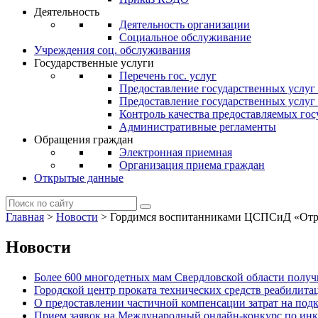
Деятельность
Деятельность организации
Социальное обслуживание
Учреждения соц. обслуживания
Государственные услуги
Перечень гос. услуг
Предоставление государственных услуг
Предоставление государственных услу
Контроль качества предоставляемых гос
Административные регламенты
Обращения граждан
Электронная приемная
Организация приема граждан
Открытые данные
Главная
>
Новости
>
Гордимся воспитанниками ЦСПСиД «Отра
Новости
Более 600 многодетных мам Свердловской области получи
Городской центр проката технических средств реабилит
О предоставлении частичной компенсации затрат на по
Прием заявок на Международный онлайн-конкурс по ин