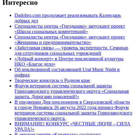
Интересно
Dadobro.com продолжает реализовывать Календарь
добрых дел
Специалисты центра «Гнездышко» запускают проект
«Школа социальных компетенций»
Специалисты центра «Гнездышко» запускают проект
«Женщины и предпринимательство»
«Заботливая связь» — уровень экспертности. Семинар
для сотрудников социальных учреждений
«Добрый концерт» в Центре инклюзивной культуры
НКО «Благое дело»
Об инклюзивной составляющей Ural Music Night в
цифрах
Творческие конкурсы о Родном крае
Форум ветеранов системы социальной защиты
Горнозаводского управленческого округа «Социальная
защита. Дорогами поколений!»
В предверии Дня пенсионеров в Свердловской области
в городе Невьянск 26 августа 2022 года прошел Форум
ветеранов системы социальной защиты Горнозаводского
управленческого округа.
ВНИМАНИЕ! КОНКУРС «ЧЕСТНЫЕ ЛЮДИ – СИЛА
УРАЛА!»
В детском центре «Каравелла» состоялась