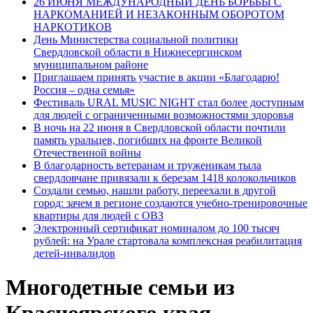
26 ИЮНЯ МЕЖДУНАРОДНЫЙ ДЕНЬ БОРЬБЫ С
НАРКОМАНИЕЙ И НЕЗАКОННЫМ ОБОРОТОМ
НАРКОТИКОВ
День Министерства социальной политики
Свердловской области в Нижнесергинском
муниципальном районе
Приглашаем принять участие в акции «Благодарю!
Россия – одна семья»
Фестиваль URAL MUSIC NIGHT стал более доступным
для людей с ограниченными возможностями здоровья
В ночь на 22 июня в Свердловской области почтили
память уральцев, погибших на фронте Великой
Отечественной войны
В благодарность ветеранам и труженикам тыла
свердловчане привязали к березам 1418 колокольчиков
Создали семью, нашли работу, переехали в другой
город: зачем в регионе создаются учебно-тренировочные
квартиры для людей с ОВЗ
Электронный сертификат номиналом до 100 тысяч
рублей: на Урале стартовала комплексная реабилитация
детей-инвалидов
Многодетные семьи из