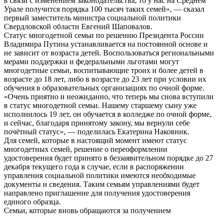
в связи с изменением законодательства, то у нас на Среднем
Урале получится порядка 100 тысяч таких семей», — сказал
первый заместитель министра социальной политики
Свердловской области Евгений Шаповалов.
Статус многодетной семьи по решению Президента России
Владимира Путина устанавливается на постоянной основе и
не зависит от возраста детей. Воспользоваться региональными
мерами поддержки и федеральными льготами могут
многодетные семьи, воспитывающие троих и более детей в
возрасте до 18 лет, либо в возрасте до 23 лет при условии их
обучения в образовательных организациях по очной форме.
«Очень приятно и неожиданно, что теперь мы снова вступили
в статус многодетной семьи. Нашему старшему сыну уже
исполнилось 19 лет, он обучается в колледже по очной форме,
и сейчас, благодаря принятому закону, мы вернули себе
почётный статус», — поделилась Екатерина Наковник.
Для семей, которые в настоящий момент имеют статус
многодетных семей, решение о переоформлении
удостоверения будет принято в беззаявительном порядке до 27
декабря текущего года в случае, если в распоряжении
управления социальной политики имеются необходимые
документы и сведения. Таким семьям управлениями будет
направлено приглашение для получения удостоверения
единого образца.
Семьи, которые вновь обращаются за получением