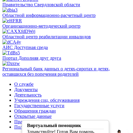
Правительство Свердловской области
Областной информационно-расчетный центр
Организационно-методический центр
Областной центр реабилитации инвалидов
АИС Доступная среда
Портал Дополняя друг друга
Региональный банк данных о детях-сиротах и детях,
оставшихся без попечения родителей
О службе
Документы
Деятельность
Учреждения соц. обслуживания
Государственные услуги
Обращения граждан
Открытые данные
Правила обработки персональных данных
Виртуальный помощник
Политика конфиденциальности
Здравствуйте! Готов Вам помочь.