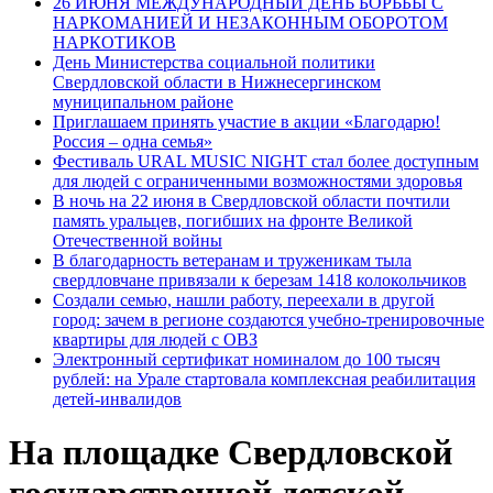
26 ИЮНЯ МЕЖДУНАРОДНЫЙ ДЕНЬ БОРЬБЫ С
НАРКОМАНИЕЙ И НЕЗАКОННЫМ ОБОРОТОМ
НАРКОТИКОВ
День Министерства социальной политики
Свердловской области в Нижнесергинском
муниципальном районе
Приглашаем принять участие в акции «Благодарю!
Россия – одна семья»
Фестиваль URAL MUSIC NIGHT стал более доступным
для людей с ограниченными возможностями здоровья
В ночь на 22 июня в Свердловской области почтили
память уральцев, погибших на фронте Великой
Отечественной войны
В благодарность ветеранам и труженикам тыла
свердловчане привязали к березам 1418 колокольчиков
Создали семью, нашли работу, переехали в другой
город: зачем в регионе создаются учебно-тренировочные
квартиры для людей с ОВЗ
Электронный сертификат номиналом до 100 тысяч
рублей: на Урале стартовала комплексная реабилитация
детей-инвалидов
На площадке Свердловской