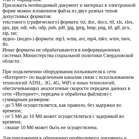
Приложить необходимый документ и материал в электронной
форме можно вложением файла из двух разных типов
допустимых форматов:
текстового (графического) формата: txt, doc, docx, rtf, xls, xlsx,
pps, ppt, odt, ods, odp, pub, pdf, jpg, jpeg, bmp, png, tif, gif, pcx,
zip, rar;
аудио- (видео-) формата: mp3, wma, avi, mp4, mkv, wmv, mov,
flv.
Иные форматы не обрабатываются в информационных
системах Министерства социальной политики Свердловской
области.
При подключении оборудования пользователя к сети
«Интернет» по выделенным каналам связи с использованием
технологий ADSL, 3G, 4G, WiFi и иных технологий,
обеспечивающих аналогичные скорости передачи данных в
сети «Интернет», передача и обработка файла(ов) с
суммарным размером:
- до 5 Мб осуществляется, как правило, без задержки во
времени;
- от 5 Мб до 10 Мб может осуществляться с задержкой во
времени;
- свыше 10 Мб может быть не осуществлена.
Для приложения к обращению необходимого документа и