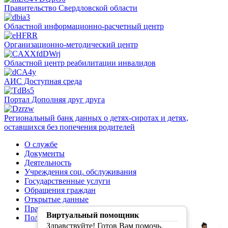
Правительство Свердловской области
Областной информационно-расчетный центр
Организационно-методический центр
Областной центр реабилитации инвалидов
АИС Доступная среда
Портал Дополняя друг друга
Региональный банк данных о детях-сиротах и детях,
оставшихся без попечения родителей
О службе
Документы
Деятельность
Учреждения соц. обслуживания
Государственные услуги
Обращения граждан
Открытые данные
Правила обработки персональных данных
Виртуальный помощник
Политика конфиденциальности
Здравствуйте! Готов Вам помочь.