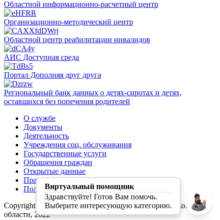
Областной информационно-расчетный центр
Организационно-методический центр
Областной центр реабилитации инвалидов
АИС Доступная среда
Портал Дополняя друг друга
Региональный банк данных о детях-сиротах и детях,
оставшихся без попечения родителей
О службе
Документы
Деятельность
Учреждения соц. обслуживания
Государственные услуги
Обращения граждан
Открытые данные
Правила обработки персональных данных
Виртуальный помощник
Политика конфиденциальности
Здравствуйте! Готов Вам помочь.
Copyright (C) Первая социальная служба Свердловской
Выберите интересующую категорию.
области, 2022