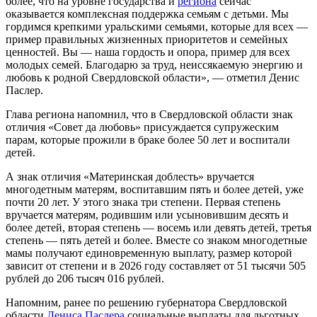
более, что на уровне государства и
региона
сейчас
оказывается комплексная поддержка семьям с детьми. Мы
гордимся крепкими уральскими семьями, которые для всех —
пример правильных жизненных приоритетов и семейных
ценностей. Вы — наша гордость и опора, пример для всех
молодых семей. Благодарю за труд, неиссякаемую энергию и
любовь к родной Свердловской области», — отметил Денис
Паслер.
Глава региона напомнил, что в Свердловской области знак
отличия «Совет да любовь» присуждается супружеским
парам, которые прожили в браке более 50 лет и воспитали
детей.
А знак отличия «Материнская доблесть» вручается
многодетным матерям, воспитавшим пять и более детей, уже
почти 20 лет. У этого знака три степени. Первая степень
вручается матерям, родившим или усыновившим десять и
более детей, вторая степень — восемь или девять детей, третья
степень — пять детей и более. Вместе со знаком многодетные
мамы получают единовременную выплату, размер которой
зависит от степени и в 2026 году составляет от 51 тысячи 505
рублей до 206 тысяч 016 рублей.
Напомним, ранее по решению губернатора Свердловской
области
Дениса Паслера
социальные выплаты для льготных