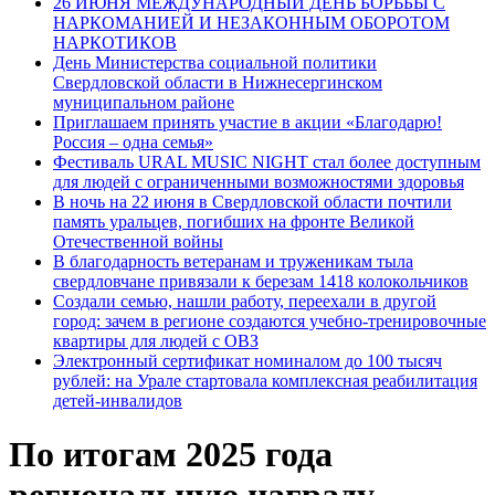
26 ИЮНЯ МЕЖДУНАРОДНЫЙ ДЕНЬ БОРЬБЫ С
НАРКОМАНИЕЙ И НЕЗАКОННЫМ ОБОРОТОМ
НАРКОТИКОВ
День Министерства социальной политики
Свердловской области в Нижнесергинском
муниципальном районе
Приглашаем принять участие в акции «Благодарю!
Россия – одна семья»
Фестиваль URAL MUSIC NIGHT стал более доступным
для людей с ограниченными возможностями здоровья
В ночь на 22 июня в Свердловской области почтили
память уральцев, погибших на фронте Великой
Отечественной войны
В благодарность ветеранам и труженикам тыла
свердловчане привязали к березам 1418 колокольчиков
Создали семью, нашли работу, переехали в другой
город: зачем в регионе создаются учебно-тренировочные
квартиры для людей с ОВЗ
Электронный сертификат номиналом до 100 тысяч
рублей: на Урале стартовала комплексная реабилитация
детей-инвалидов
По итогам 2025 года