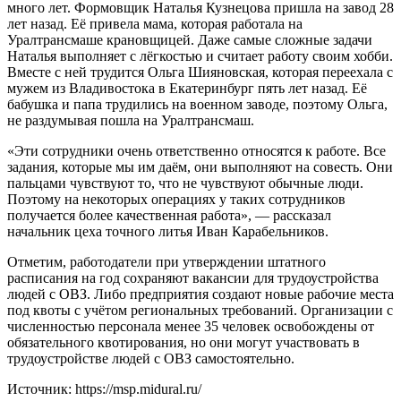
много лет. Формовщик Наталья Кузнецова пришла на завод 28
лет назад. Её привела мама, которая работала на
Уралтрансмаше крановщицей. Даже самые сложные задачи
Наталья выполняет с лёгкостью и считает работу своим хобби.
Вместе с ней трудится Ольга Шияновская, которая переехала с
мужем из Владивостока в Екатеринбург пять лет назад. Её
бабушка и папа трудились на военном заводе, поэтому Ольга,
не раздумывая пошла на Уралтрансмаш.
«Эти сотрудники очень ответственно относятся к работе. Все
задания, которые мы им даём, они выполняют на совесть. Они
пальцами чувствуют то, что не чувствуют обычные люди.
Поэтому на некоторых операциях у таких сотрудников
получается более качественная работа», — рассказал
начальник цеха точного литья Иван Карабельников.
Отметим, работодатели при утверждении штатного
расписания на год сохраняют вакансии для трудоустройства
людей с ОВЗ. Либо предприятия создают новые рабочие места
под квоты с учётом региональных требований. Организации с
численностью персонала менее 35 человек освобождены от
обязательного квотирования, но они могут участвовать в
трудоустройстве людей с ОВЗ самостоятельно.
Источник: https://msp.midural.ru/