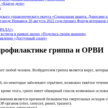
 «Благое дело»
х
ского управленческого округа «Социальная защита. Дорогами 
городе Невьянск 26 августа 2022 года прошел Форум ветеранов
РАЛА!»
 встреча в рамках акции «Поделись своим знанием»
равление «Доступный спорт»
профилактике гриппа и ОРВИ
ет любой человек. Возбудителем гриппа является вирус, котор
 но некоторые заболевают серьёзнее, возможно тяжёлое течение
 кроме этого, грипп имеет обширный список возможных осложн
вмония является причиной большинства смертельных исходов о
-органов (отит, синусит, ринит, трахеит).
окардит, перикардит).