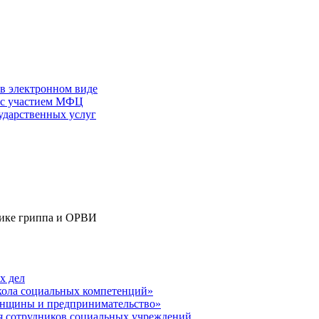
 в электронном виде
г с участием МФЦ
ударственных услуг
тике гриппа и ОРВИ
х дел
кола социальных компетенций»
енщины и предпринимательство»
ля сотрудников социальных учреждений