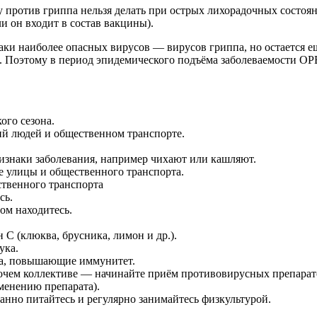
против гриппа нельзя делать при острых лихорадочных состоян
и он входит в состав вакцины).
аки наиболее опасных вирусов — вирусов гриппа, но остается е
И. Поэтому в период эпидемического подъёма заболеваемости О
ого сезона.
ий людей и общественном транспорте.
изнаки заболевания, например чихают или кашляют.
е улицы и общественного транспорта.
ственного транспорта
сь.
ом находитесь.
С (клюква, брусника, лимон и др.).
ука.
ва, повышающие иммунитет.
бочем коллективе — начинайте приём противовирусных препарато
менению препарата).
анно питайтесь и регулярно занимайтесь физкультурой.