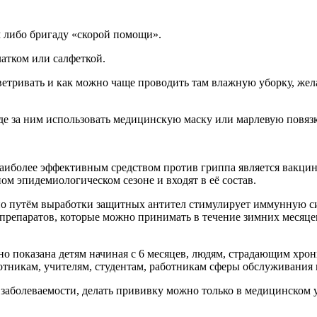
м либо бригаду «скорой помощи».
атком или салфеткой.
оветривать и как можно чаще проводить там влажную уборку, ж
де за ним использовать медицинскую маску или марлевую повязк
иболее эффективным средством против гриппа является вакцина
ом эпидемиологическом сезоне и входят в её состав.
 но путём выработки защитных антител стимулирует иммунную с
репаратов, которые можно принимать в течение зимних месяце
но показана детям начиная с 6 месяцев, людям, страдающим хр
тникам, учителям, студентам, работникам сферы обслуживания 
а заболеваемости, делать прививку можно только в медицинско