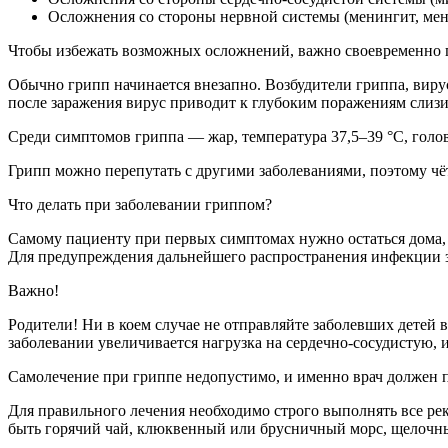
Осложнения со стороны нервной системы (менингит, мен
Чтобы избежать возможных осложнений, важно своевременно п
Обычно грипп начинается внезапно. Возбудители гриппа, виру
после заражения вирус приводит к глубоким поражениям слизи
Среди симптомов гриппа — жар, температура 37,5–39 °С, головн
Грипп можно перепутать с другими заболеваниями, поэтому чёт
Что делать при заболевании гриппом?
Самому пациенту при первых симптомах нужно остаться дома, ч
Для предупреждения дальнейшего распространения инфекции з
Важно!
Родители! Ни в коем случае не отправляйте заболевших детей 
заболевании увеличивается нагрузка на сердечно-сосудистую,
Самолечение при гриппе недопустимо, и именно врач должен п
Для правильного лечения необходимо строго выполнять все ре
быть горячий чай, клюквенный или брусничный морс, щелочн