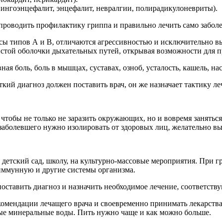
ингоэнцефалит, энцефалит, невралгии, полирадикулоневриты).
роводить профилактику гриппа и правильно лечить само заболе
сы типов А и В, отличаются агрессивностью и исключительно в
стой оболочки дыхательных путей, открывая возможности для п
ая боль, боль в мышцах, суставах, озноб, усталость, кашель, н
кий диагноз должен поставить врач, он же назначает тактику ле
тобы не только не заразить окружающих, но и вовремя заняться 
аболевшего нужно изолировать от здоровых лиц, желательно вы
в детский сад, школу, на культурно-массовые мероприятия. При 
 иммунную и другие системы организма.
оставить диагноз и назначить необходимое лечение, соответств
комендации лечащего врача и своевременно принимать лекарства
ые минеральные воды. Пить нужно чаще и как можно больше.