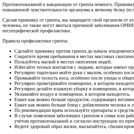
Противопоказаний к вакцинации от гриппа немного. Прививку 
повышенной чувствительности организма к яичному белку (есл
Сделав прививку от гриппа, вы защищаете свой организм от ат
человека, но также могут явиться причиной заболевания ОРВ
неспецифической профилактики.
Правила профилактики гриппа:
Сделайте прививку против гриппа до начала эпидемическ
Сократите время пребывания в местах массовых скоплен
Пользуйтесь маской в местах скопления людей.
Избегайте тесных контактов с людьми, которые имеют пр
Регулярно тщательно мойте руки с мылом, особенно посл
Промывайте полость носа, особенно после улицы и обще
Регулярно проветривайте помещение, в котором находите
Регулярно делайте влажную уборку в помещении, в котор
Увлажняйте воздух в помещении, в котором находитесь.
Ешьте как можно больше продуктов, содержащих витамин 
Ешьте как можно больше блюд с добавлением чеснока и л
По рекомендации врача используйте препараты и средст
В случае появления заболевших гриппом в семье или ра
учётом противопоказаний и согласно инструкции по при
Ведите здоровый образ жизни, высыпайтесь, сбалансиров