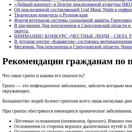
«Добрый концерт» в Центре инклюзивной культуры НКО
Об инклюзивной составляющей Ural Music Night в цифра
Творческие конкурсы о Родном крае
Форум ветеранов системы социальной защиты Горнозавод
В предверии Дня пенсионеров в Свердловской области в 
округа.
ВНИМАНИЕ! КОНКУРС «ЧЕСТНЫЕ ЛЮДИ – СИЛА У
В детском центре «Каравелла» состоялась мотивационная
Месячник Дня пенсионера в Свердловской области. Нап
Рекомендации гражданам по 
Что такое грипп и какова его опасность?
Грипп — это инфекционное заболевание, заболеть которым мож
окружающих.
Большинство людей болеют гриппом всего лишь несколько дней,
При гриппе обостряются имеющиеся хронические заболевания,
Лёгочные осложнения (пневмония, бронхит). Именно пне
Осложнения со стороны верхних дыхательных путей и ЛОР
Осложнения со стороны сердечно-сосудистой системы (ми