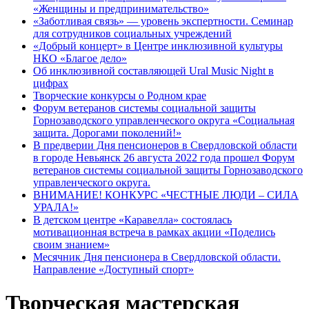
«Женщины и предпринимательство»
«Заботливая связь» — уровень экспертности. Семинар
для сотрудников социальных учреждений
«Добрый концерт» в Центре инклюзивной культуры
НКО «Благое дело»
Об инклюзивной составляющей Ural Music Night в
цифрах
Творческие конкурсы о Родном крае
Форум ветеранов системы социальной защиты
Горнозаводского управленческого округа «Социальная
защита. Дорогами поколений!»
В предверии Дня пенсионеров в Свердловской области
в городе Невьянск 26 августа 2022 года прошел Форум
ветеранов системы социальной защиты Горнозаводского
управленческого округа.
ВНИМАНИЕ! КОНКУРС «ЧЕСТНЫЕ ЛЮДИ – СИЛА
УРАЛА!»
В детском центре «Каравелла» состоялась
мотивационная встреча в рамках акции «Поделись
своим знанием»
Месячник Дня пенсионера в Свердловской области.
Направление «Доступный спорт»
Творческая мастерская