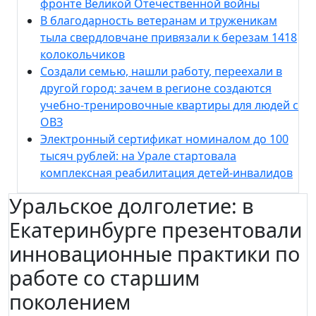
фронте Великой Отечественной войны
В благодарность ветеранам и труженикам
тыла свердловчане привязали к березам 1418
колокольчиков
Создали семью, нашли работу, переехали в
другой город: зачем в регионе создаются
учебно-тренировочные квартиры для людей с
ОВЗ
Электронный сертификат номиналом до 100
тысяч рублей: на Урале стартовала
комплексная реабилитация детей-инвалидов
Уральское долголетие: в
Екатеринбурге презентовали
инновационные практики по
работе со старшим
поколением