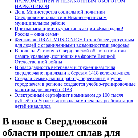
НАРКОМАНИЕЙ И НЕЗАКОННЫМ ОБОРОТОМ
НАРКОТИКОВ
День Министерства социальной политики
Свердловской области в Нижнесергинском
муниципальном районе
Приглашаем принять участие в акции «Благодарю!
Россия – одна семья»
Фестиваль URAL MUSIC NIGHT стал более доступным
для людей с ограниченными возможностями здоровья
В ночь на 22 июня в Свердловской области почтили
память уральцев, погибших на фронте Великой
Отечественной войны
В благодарность ветеранам и труженикам тыла
свердловчане привязали к березам 1418 колокольчиков
Создали семью, нашли работу, переехали в другой
город: зачем в регионе создаются учебно-тренировочные
квартиры для людей с ОВЗ
Электронный сертификат номиналом до 100 тысяч
рублей: на Урале стартовала комплексная реабилитация
детей-инвалидов
В июне в Свердловской
области прошел сплав для