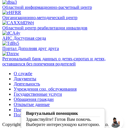
Областной информационно-расчетный центр
Организационно-методический центр
Областной центр реабилитации инвалидов
АИС Доступная среда
Портал Дополняя друг друга
Региональный банк данных о детях-сиротах и детях,
оставшихся без попечения родителей
О службе
Документы
Деятельность
Учреждения соц. обслуживания
Государственные услуги
Обращения граждан
Открытые данные
Правила обработки персональных данных
Виртуальный помощник
Политика конфиденциальности
Здравствуйте! Готов Вам помочь.
Copyright (C) Первая социальная служба Свердловской
Выберите интересующую категорию.