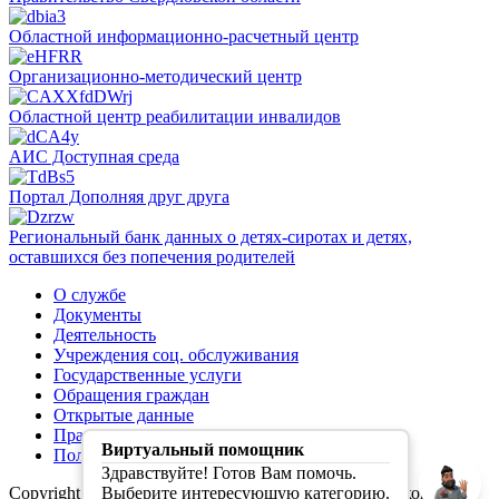
Областной информационно-расчетный центр
Организационно-методический центр
Областной центр реабилитации инвалидов
АИС Доступная среда
Портал Дополняя друг друга
Региональный банк данных о детях-сиротах и детях,
оставшихся без попечения родителей
О службе
Документы
Деятельность
Учреждения соц. обслуживания
Государственные услуги
Обращения граждан
Открытые данные
Правила обработки персональных данных
Виртуальный помощник
Политика конфиденциальности
Здравствуйте! Готов Вам помочь.
Copyright (C) Первая социальная служба Свердловской
Выберите интересующую категорию.