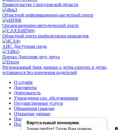
Правительство Свердловской области
Областной информационно-расчетный центр
Организационно-методический центр
Областной центр реабилитации инвалидов
АИС Доступная среда
Портал Дополняя друг друга
Региональный банк данных о детях-сиротах и детях,
оставшихся без попечения родителей
О службе
Документы
Деятельность
Учреждения соц. обслуживания
Государственные услуги
Обращения граждан
Открытые данные
Правила обработки персональных данных
Виртуальный помощник
Политика конфиденциальности
Здравствуйте! Готов Вам помочь.