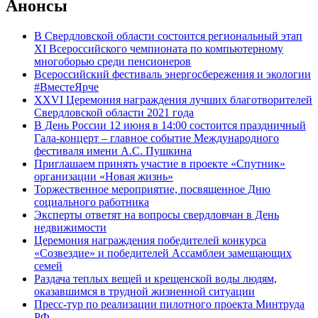
Анонсы
В Свердловской области состоится региональный этап
XI Всероссийского чемпионата по компьютерному
многоборью среди пенсионеров
Всероссийский фестиваль энергосбережения и экологии
#ВместеЯрче
XXVI Церемония награждения лучших благотворителей
Свердловской области 2021 года
В День России 12 июня в 14:00 состоится праздничный
Гала-концерт – главное событие Международного
фестиваля имени А.С. Пушкина
Приглашаем принять участие в проекте «Спутник»
организации «Новая жизнь»
Торжественное мероприятие, посвященное Дню
социального работника
Эксперты ответят на вопросы свердловчан в День
недвижимости
Церемония награждения победителей конкурса
«Созвездие» и победителей Ассамблеи замещающих
семей
Раздача теплых вещей и крещенской воды людям,
оказавшимся в трудной жизненной ситуации
Пресс-тур по реализации пилотного проекта Минтруда
РФ