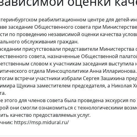
зависимой оценки кач
атеринбургском реабилитационном центре для детей-ин
аве заседание Общественного совета при Министерств
сти по проведению независимой оценки качества услов
ального обслуживания граждан.
аседании присутствовали представители Министерства 
ственного совета, назначенные Общественной палатой
етственным словом к участникам заседания выступила
итического отдела Минсоцполитики Анна Илларионова.
тогам встречи участники избрали Сергея Зашихина пре
имира Щукина заместителем председателя, а Николая 
та.
е этого для членов совета была проведена экскурсия п
рой они смогли ознакомиться с технологическими возм
ить качество предоставляемых услуг.
чник: https://msp.midural.ru/