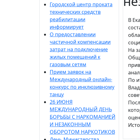
не
Городской центр проката
технических средств
реабилитации
В Ек
информирует
сост
О предоставлении
обла
частичной компенсации
соци
затрат на подключение
На з
жилых помещений к
Обще
газовым сетям
прив
Прием заявок на
анал
Международный онлайн-
По и
конкурс по инклюзивному
Влад
танцу
сове
26 ИЮНЯ
Посл
МЕЖДУНАРОДНЫЙ ДЕНЬ
кото
БОРЬБЫ С НАРКОМАНИЕЙ
оцен
И НЕЗАКОННЫМ
Исто
ОБОРОТОМ НАРКОТИКОВ
День Министерства