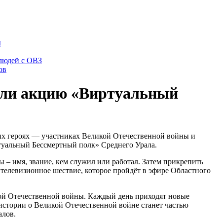
ы
 людей с ОВЗ
ов
или акцию «Виртуальный
оих героях — участниках Великой Отечественной войны и
ртуальный Бессмертный полк» Среднего Урала.
ны – имя, звание, кем служил или работал. Затем прикрепить
 телевизионное шествие, которое пройдёт в эфире Областного
икой Отечественной войны. Каждый день приходят новые
истории о Великой Отечественной войне станет частью
алов.