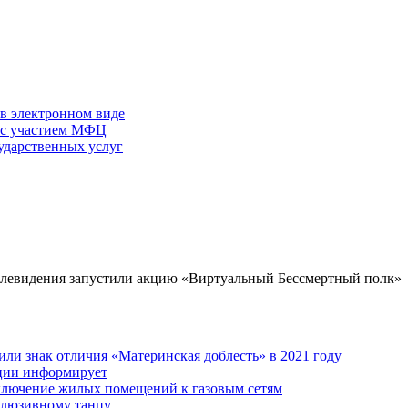
 в электронном виде
г с участием МФЦ
ударственных услуг
елевидения запустили акцию «Виртуальный Бессмертный полк»
ли знак отличия «Материнская доблесть» в 2021 году
ации информирует
дключение жилых помещений к газовым сетям
клюзивному танцу