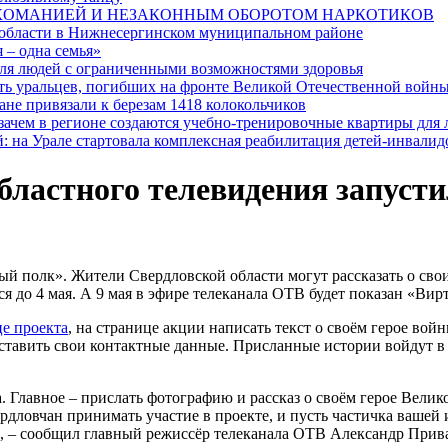
РКОМАНИЕЙ И НЕЗАКОННЫМ ОБОРОТОМ НАРКОТИКОВ
 области в Нижнесергинском муниципальном районе
 – одна семья»
я людей с ограниченными возможностями здоровья
ять уральцев, погибших на фронте Великой Отечественной войн
ане привязали к березам 1418 колокольчиков
 зачем в регионе создаются учебно-тренировочные квартиры для
: на Урале стартовала комплексная реабилитация детей-инвалид
бластного телевидения запуст
ый полк». Жители Свердловской области могут рассказать о св
я до 4 мая. А 9 мая в эфире телеканала ОТВ будет показан «Ви
це проекта
, на странице акции написать текст о своём герое вой
 оставить свои контактные данные. Присланные истории войдут в
. Главное – прислать фотографию и рассказ о своём герое Вел
дловчан принимать участие в проекте, и пусть частичка вашей 
, – сообщил главный режиссёр телеканала ОТВ Александр Прив