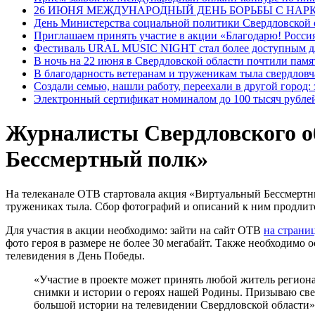
26 ИЮНЯ МЕЖДУНАРОДНЫЙ ДЕНЬ БОРЬБЫ С НА
День Министерства социальной политики Свердловской
Приглашаем принять участие в акции «Благодарю! Россия
Фестиваль URAL MUSIC NIGHT стал более доступным дл
В ночь на 22 июня в Свердловской области почтили пам
В благодарность ветеранам и труженикам тыла свердловч
Создали семью, нашли работу, переехали в другой город:
Электронный сертификат номиналом до 100 тысяч рублей
Журналисты Свердловского о
Бессмертный полк»
На телеканале ОТВ стартовала акция «Виртуальный Бессмертн
тружениках тыла. Сбор фотографий и описаний к ним продлитс
Для участия в акции необходимо: зайти на сайт ОТВ
на страни
фото героя в размере не более 30 мегабайт. Также необходимо
телевидения в День Победы.
«Участие в проекте может принять любой житель региона
снимки и истории о героях нашей Родины. Призываю свер
большой истории на телевидении Свердловской области»