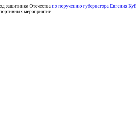
Год защитника Отечества
по поручению губернатора Евгения Ку
 спортивных мероприятий