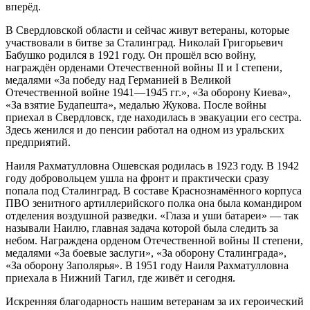
вперёд.
В Свердловской области и сейчас живут ветераны, которые
участвовали в битве за Сталинград. Николай Григорьевич
Бабушко родился в 1921 году. Он прошёл всю войну,
награждён орденами Отечественной войны II и I степени,
медалями «За победу над Германией в Великой
Отечественной войне 1941—1945 гг.», «За оборону Киева»,
«За взятие Будапешта», медалью Жукова. После войны
приехал в Свердловск, где находилась в эвакуации его сестра.
Здесь женился и до пенсии работал на одном из уральских
предприятий.
Наиля Рахматулловна Ошевская родилась в 1923 году. В 1942
году добровольцем ушла на фронт и практически сразу
попала под Сталинград. В составе Краснознамённого корпуса
ПВО зенитного артиллерийского полка она была командиром
отделения воздушной разведки. «Глаза и уши батареи» — так
называли Наилю, главная задача которой была следить за
небом. Награждена орденом Отечественной войны II степени,
медалями «За боевые заслуги», «За оборону Сталинграда»,
«За оборону Заполярья». В 1951 году Наиля Рахматулловна
приехала в Нижний Тагил, где живёт и сегодня.
Искренняя благодарность нашим ветеранам за их героический