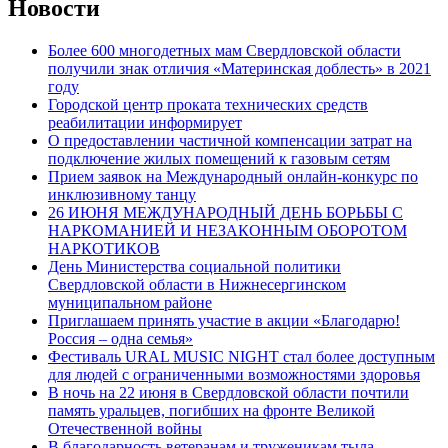
Новости
Более 600 многодетных мам Свердловской области
получили знак отличия «Материнская доблесть» в 2021
году
Городской центр проката технических средств
реабилитации информирует
О предоставлении частичной компенсации затрат на
подключение жилых помещений к газовым сетям
Прием заявок на Международный онлайн-конкурс по
инклюзивному танцу
26 ИЮНЯ МЕЖДУНАРОДНЫЙ ДЕНЬ БОРЬБЫ С
НАРКОМАНИЕЙ И НЕЗАКОННЫМ ОБОРОТОМ
НАРКОТИКОВ
День Министерства социальной политики
Свердловской области в Нижнесергинском
муниципальном районе
Приглашаем принять участие в акции «Благодарю!
Россия – одна семья»
Фестиваль URAL MUSIC NIGHT стал более доступным
для людей с ограниченными возможностями здоровья
В ночь на 22 июня в Свердловской области почтили
память уральцев, погибших на фронте Великой
Отечественной войны
В благодарность ветеранам и труженикам тыла