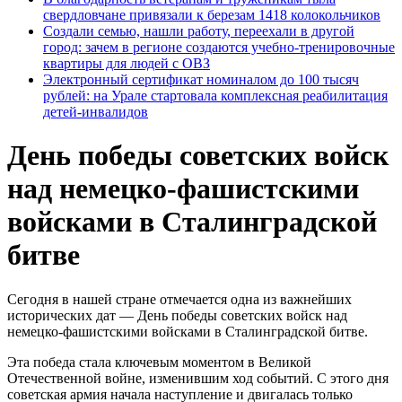
свердловчане привязали к березам 1418 колокольчиков
Создали семью, нашли работу, переехали в другой
город: зачем в регионе создаются учебно-тренировочные
квартиры для людей с ОВЗ
Электронный сертификат номиналом до 100 тысяч
рублей: на Урале стартовала комплексная реабилитация
детей-инвалидов
День победы советских войск
над немецко-фашистскими
войсками в Сталинградской
битве
Сегодня в нашей стране отмечается одна из важнейших
исторических дат — День победы советских войск над
немецко-фашистскими войсками в Сталинградской битве.
Эта победа стала ключевым моментом в Великой
Отечественной войне, изменившим ход событий. С этого дня
советская армия начала наступление и двигалась только