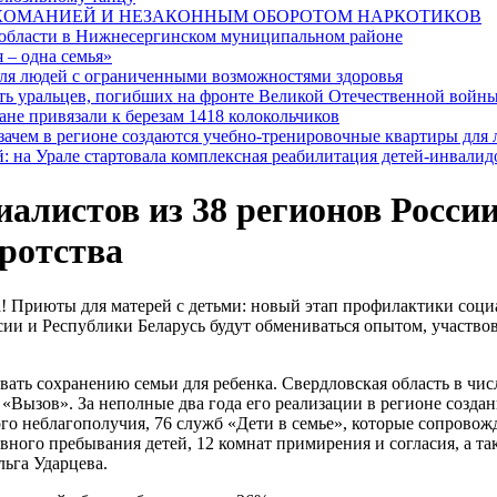
РКОМАНИЕЙ И НЕЗАКОННЫМ ОБОРОТОМ НАРКОТИКОВ
 области в Нижнесергинском муниципальном районе
 – одна семья»
я людей с ограниченными возможностями здоровья
ять уральцев, погибших на фронте Великой Отечественной войн
ане привязали к березам 1418 колокольчиков
 зачем в регионе создаются учебно-тренировочные квартиры для
: на Урале стартовала комплексная реабилитация детей-инвалид
алистов из 38 регионов Росси
ротства
 Приюты для матерей с детьми: новый этап профилактики социал
ссии и Республики Беларусь будут обмениваться опытом, участво
ать сохранению семьи для ребенка. Свердловская область в чис
 «Вызов». За неполные два года его реализации в регионе созд
 неблагополучия, 76 служб «Дети в семье», которые сопровождаю
вного пребывания детей, 12 комнат примирения и согласия, а т
ьга Ударцева.