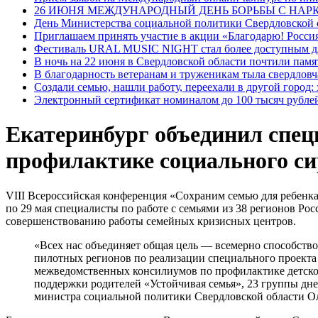
26 ИЮНЯ МЕЖДУНАРОДНЫЙ ДЕНЬ БОРЬБЫ С НА
День Министерства социальной политики Свердловской
Приглашаем принять участие в акции «Благодарю! Россия
Фестиваль URAL MUSIC NIGHT стал более доступным дл
В ночь на 22 июня в Свердловской области почтили пам
В благодарность ветеранам и труженикам тыла свердловч
Создали семью, нашли работу, переехали в другой город:
Электронный сертификат номиналом до 100 тысяч рублей
Екатеринбург объединил специ
профилактике социального си
VIII Всероссийская конференция «Сохраним семью для ребенка!
по 29 мая специалисты по работе с семьями из 38 регионов Ро
совершенствованию работы семейных кризисных центров.
«Всех нас объединяет общая цель — всемерно способствов
пилотных регионов по реализации специального проекта
межведомственных консилиумов по профилактике детского
поддержки родителей «Устойчивая семья», 23 группы дне
министра социальной политики Свердловской области Ол