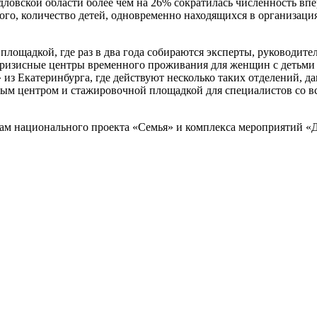
дловской области более чем на 26% сократилась численность вп
ого, количество детей, одновременно находящихся в организаци
 площадкой, где раз в два года собираются эксперты, руководи
кризисные центры временного проживания для женщин с детьми 
з Екатеринбурга, где действуют несколько таких отделений, да
рсным центром и стажировочной площадкой для специалистов со
чам национального проекта «Семья» и комплекса мероприятий «Д