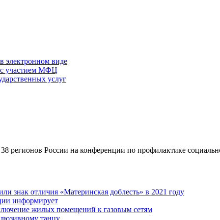
 в электронном виде
г с участием МФЦ
ударственных услуг
 38 регионов России на конференции по профилактике социальн
ли знак отличия «Материнская доблесть» в 2021 году
ации информирует
дключение жилых помещений к газовым сетям
клюзивному танцу