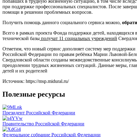
попавших в трудную жизненную ситуацию, в том числе вследст
при поддержке профессиональных специалистов. После заверше
помощи в решении проблемных вопросов.
Получить помощь данного социального сервиса можно,
обрат
Всего в рамках проекта Фонда поддержки детей, находящихся 
технической базы
получат 11 социальных учреждений
Свердлов
Отметим, что новый сервис дополняет систему мер поддержки 
Российской Федерации по правам ребёнка Марии Львовой-Белов
Свердловской области созданы межведомственные консилиумы 
преодолении трудных жизненных ситуаций. Данные меры, главн
детей и их родителей
Источник: https://msp.midural.ru/
Полезные ресурсы
Президент Российской Федерации
Правительство Российской Федерации
Федеральное собрание Российской Федерации