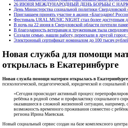
26 ИЮНЯ МЕЖДУНАРОДНЫЙ ДЕНЬ БОРЬБЫ С НА
День Министерства социальной политики Свердловской
Приглашаем принять участие в акции «Благодарю! Россия
Фестиваль URAL MUSIC NIGHT стал более доступным дл
В ночь на 22 июня в Свердловской области почтили пам
В благодарность ветеранам и труженикам тыла свердловч
Создали семью, нашли работу, переехали в другой город:
Электронный сертификат номиналом до 100 тысяч рублей
Новая служба для помощи ма
открылась в Екатеринбурге
Новая служба помощи матерям открылась в Екатеринбурге 
психологической, педагогической, юридической и социальной
«Сегодня происходит активный процесс перепрофилирова
ребёнка в родной семье и профилактику социального сир
оказавшиеся в сложной жизненной ситуации, например, ос
возможность временного проживания совместно с ребёнк
региона Ирина Маевская.
Новый социальный сервис создан на базе комплексного центр