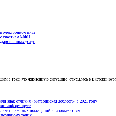
 в электронном виде
г с участием МФЦ
ударственных услуг
вшим в трудную жизненную ситуацию, открылась в Екатеринбур
ли знак отличия «Материнская доблесть» в 2021 году
ации информирует
дключение жилых помещений к газовым сетям
клюзивному танцу