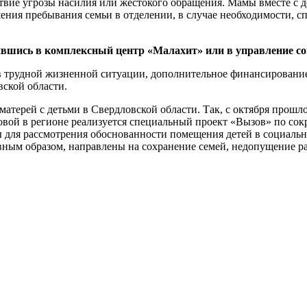
вие угрозы насилия или жестокого обращения. Мамы вместе с д
ния пребывания семьи в отделении, в случае необходимости, с
ившись в комплексный центр «Малахит» или в управление с
в трудной жизненной ситуации, дополнительное финансирование
ской области.
матерей с детьми в Свердловской области. Так, с октября прош
ой в регионе реализуется специальный проект «Вызов» по сокр
для рассмотрения обоснованности помещения детей в социальн
ым образом, направлены на сохранение семей, недопущение раз