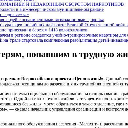
РКОМАНИЕЙ И НЕЗАКОННЫМ ОБОРОТОМ НАРКОТИКОВ
 области в Нижнесергинском муниципальном районе
 – одна семья»
я людей с ограниченными возможностями здоровья
ять уральцев, погибших на фронте Великой Отечественной войн
ане привязали к березам 1418 колокольчиков
 зачем в регионе создаются учебно-тренировочные квартиры для
: на Урале стартовала комплексная реабилитация детей-инвалид
терям, попавшим в трудную жи
в рамках Всероссийского проекта «Ценю жизнь!».
Данный соц
 поддержки женщинам до разрешения их трудной жизненной сит
ния системы социального обслуживания на использование в раб
отства. Одной из таких технологий является деятельность кризи
тавшиеся без жилья, могут обратиться в такое отделение, где и
ом», — сказала начальник управления организации и контроля 
а социального обслуживания населения «Малахит» и рассчитан
н