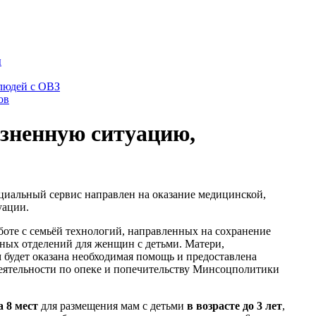
ы
 людей с ОВЗ
ов
зненную ситуацию,
иальный сервис направлен на оказание медицинской,
уации.
оте с семьёй технологий, направленных на сохранение
сных отделений для женщин с детьми. Матери,
м будет оказана необходимая помощь и предоставлена
деятельности по опеке и попечительству Минсоцполитики
а 8 мест
для размещения мам с детьми
в возрасте до 3 лет
,