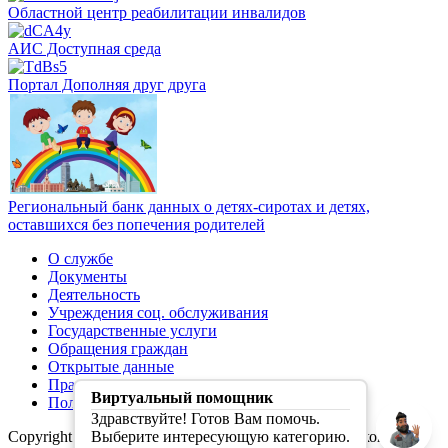
Областной центр реабилитации инвалидов
АИС Доступная среда
Портал Дополняя друг друга
Региональный банк данных о детях-сиротах и детях,
оставшихся без попечения родителей
О службе
Документы
Деятельность
Учреждения соц. обслуживания
Государственные услуги
Обращения граждан
Открытые данные
Правила обработки персональных данных
Виртуальный помощник
Политика конфиденциальности
Здравствуйте! Готов Вам помочь.
Copyright (C) Первая социальная служба Свердловской
Выберите интересующую категорию.