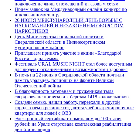
подключение жилых помещений к газовым сетям
Прием заявок на Международный онлайн-конкурс по
инклюзивному танцу
26 ИЮНЯ МЕЖДУНАРОДНЫЙ ДЕНЬ БОРЬБЫ С
НАРКОМАНИЕЙ И НЕЗАКОННЫМ ОБОРОТОМ
НАРКОТИКОВ
День Министерства социальной политики
Свердловской области в Нижнесергинском
муниципальном районе
Приглашаем принять участие в акции «Благодарю!
Россия – одна семья»
Фестиваль URAL MUSIC NIGHT стал более доступным
для людей с ограниченными возможностями здоровья
В ночь на 22 июня в Свердловской области почтили
память уральцев, погибших на фронте Великой
Отечественной войны
В благодарность ветеранам и труженикам тыла
свердловчане привязали к березам 1418 колокольчиков
Создали семью, нашли работу, переехали в другой
город: зачем в регионе создаются учебно-тренировочные
квартиры для людей с ОВЗ
Электронный сертификат номиналом до 100 тысяч
рублей: на Урале стартовала комплексная реабилитация
детей-инвалидов