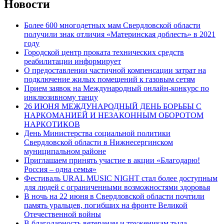
Новости
Более 600 многодетных мам Свердловской области
получили знак отличия «Материнская доблесть» в 2021
году
Городской центр проката технических средств
реабилитации информирует
О предоставлении частичной компенсации затрат на
подключение жилых помещений к газовым сетям
Прием заявок на Международный онлайн-конкурс по
инклюзивному танцу
26 ИЮНЯ МЕЖДУНАРОДНЫЙ ДЕНЬ БОРЬБЫ С
НАРКОМАНИЕЙ И НЕЗАКОННЫМ ОБОРОТОМ
НАРКОТИКОВ
День Министерства социальной политики
Свердловской области в Нижнесергинском
муниципальном районе
Приглашаем принять участие в акции «Благодарю!
Россия – одна семья»
Фестиваль URAL MUSIC NIGHT стал более доступным
для людей с ограниченными возможностями здоровья
В ночь на 22 июня в Свердловской области почтили
память уральцев, погибших на фронте Великой
Отечественной войны
В благодарность ветеранам и труженикам тыла