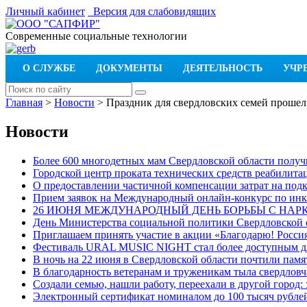
Личный кабинет
Версия для слабовидящих
Современные социальные технологии
О СЛУЖБЕ
ДОКУМЕНТЫ
ДЕЯТЕЛЬНОСТЬ
УЧР
Главная
>
Новости
>
Праздник для свердловских семей прошел
Новости
Более 600 многодетных мам Свердловской области получи
Городской центр проката технических средств реабилит
О предоставлении частичной компенсации затрат на по
Прием заявок на Международный онлайн-конкурс по ин
26 ИЮНЯ МЕЖДУНАРОДНЫЙ ДЕНЬ БОРЬБЫ С НА
День Министерства социальной политики Свердловской
Приглашаем принять участие в акции «Благодарю! Россия
Фестиваль URAL MUSIC NIGHT стал более доступным дл
В ночь на 22 июня в Свердловской области почтили пам
В благодарность ветеранам и труженикам тыла свердловч
Создали семью, нашли работу, переехали в другой город:
Электронный сертификат номиналом до 100 тысяч рублей