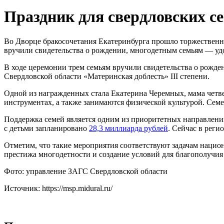
Праздник для свердловских с
Во Дворце бракосочетания Екатеринбурга прошло торжественн
вручили свидетельства о рождении, многодетным семьям — уд
В ходе церемонии трем семьям вручили свидетельства о рожде
Свердловской области «Материнская доблесть» III степени.
Одной из награжденных стала Екатерина Черемных, мама четве
инструментах, а также занимаются физической культурой. Се
Поддержка семей является одним из приоритетных направлений
с детьми запланировано
28,3 миллиарда рублей
. Сейчас в реги
Отметим, что такие мероприятия соответствуют задачам нацио
престижа многодетности и создание условий для благополучия
Фото: управление ЗАГС Свердловской области
Источник: https://msp.midural.ru/