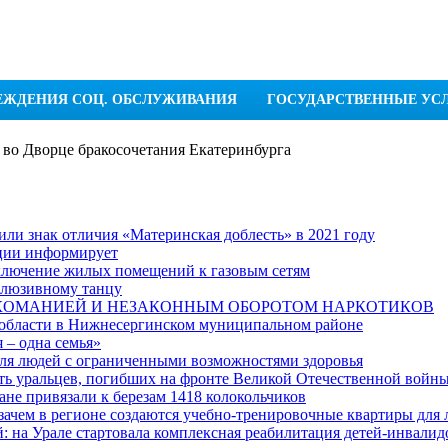
ЕЖДЕНИЯ СОЦ. ОБСЛУЖИВАНИЯ
ГОСУДАРСТВЕННЫЕ УС
 во Дворце бракосочетания Екатеринбурга
ли знак отличия «Материнская доблесть» в 2021 году
ации информирует
дключение жилых помещений к газовым сетям
клюзивному танцу
РКОМАНИЕЙ И НЕЗАКОННЫМ ОБОРОТОМ НАРКОТИКОВ
 области в Нижнесергинском муниципальном районе
 – одна семья»
я людей с ограниченными возможностями здоровья
ять уральцев, погибших на фронте Великой Отечественной войн
ане привязали к березам 1418 колокольчиков
 зачем в регионе создаются учебно-тренировочные квартиры для
: на Урале стартовала комплексная реабилитация детей-инвалид