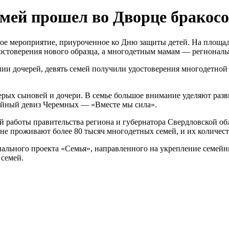
емей прошел во Дворце бракос
ое мероприятие, приуроченное ко Дню защиты детей. На площад
остоверения нового образца, а многодетным мамам — региональ
нии дочерей, девять семей получили удостоверения многодетной
рых сыновей и дочери. В семье большое внимание уделяют разв
мейный девиз Черемных — «Вместе мы сила».
 работы правительства региона и губернатора Свердловской обл
оне проживают более 80 тысяч многодетных семей, и их количест
нального проекта «Семья», направленного на укрепление семей
 семей.