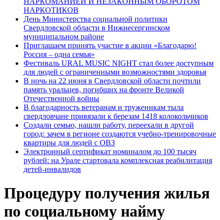
НАРКОМАНИЕЙ И НЕЗАКОННЫМ ОБОРОТОМ
НАРКОТИКОВ
День Министерства социальной политики
Свердловской области в Нижнесергинском
муниципальном районе
Приглашаем принять участие в акции «Благодарю!
Россия – одна семья»
Фестиваль URAL MUSIC NIGHT стал более доступным
для людей с ограниченными возможностями здоровья
В ночь на 22 июня в Свердловской области почтили
память уральцев, погибших на фронте Великой
Отечественной войны
В благодарность ветеранам и труженикам тыла
свердловчане привязали к березам 1418 колокольчиков
Создали семью, нашли работу, переехали в другой
город: зачем в регионе создаются учебно-тренировочные
квартиры для людей с ОВЗ
Электронный сертификат номиналом до 100 тысяч
рублей: на Урале стартовала комплексная реабилитация
детей-инвалидов
Процедуру получения жилья
по социальному найму