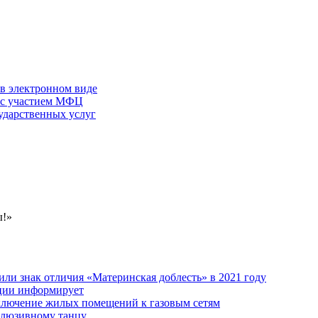
 в электронном виде
г с участием МФЦ
ударственных услуг
ы!»
ли знак отличия «Материнская доблесть» в 2021 году
ации информирует
дключение жилых помещений к газовым сетям
клюзивному танцу