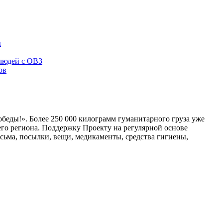
ы
 людей с ОВЗ
ов
беды!». Более 250 000 килограмм гуманитарного груза уже
о региона. Поддержку Проекту на регулярной основе
исьма, посылки, вещи, медикаменты, средства гигиены,