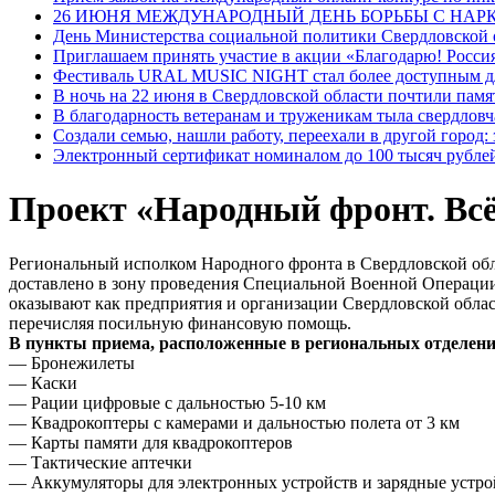
26 ИЮНЯ МЕЖДУНАРОДНЫЙ ДЕНЬ БОРЬБЫ С НА
День Министерства социальной политики Свердловской
Приглашаем принять участие в акции «Благодарю! Россия
Фестиваль URAL MUSIC NIGHT стал более доступным дл
В ночь на 22 июня в Свердловской области почтили пам
В благодарность ветеранам и труженикам тыла свердловч
Создали семью, нашли работу, переехали в другой город:
Электронный сертификат номиналом до 100 тысяч рублей
Проект «Народный фронт. Всё
Региональный исполком Народного фронта в Свердловской обла
доставлено в зону проведения Специальной Военной Операции
оказывают как предприятия и организации Свердловской област
перечисляя посильную финансовую помощь.
В пункты приема, расположенные в региональных отделени
— Бронежилеты
— Каски
— Рации цифровые с дальностью 5-10 км
— Квадрокоптеры с камерами и дальностью полета от 3 км
— Карты памяти для квадрокоптеров
— Тактические аптечки
— Аккумуляторы для электронных устройств и зарядные устро