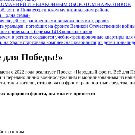
РКОМАНИЕЙ И НЕЗАКОННЫМ ОБОРОТОМ НАРКОТИКОВ
 области в Нижнесергинском муниципальном районе
 – одна семья»
я людей с ограниченными возможностями здоровья
ять уральцев, погибших на фронте Великой Отечественной войн
ане привязали к березам 1418 колокольчиков
 зачем в регионе создаются учебно-тренировочные квартиры для
: на Урале стартовала комплексная реабилитация детей-инвалид
 для Победы!»
сти с 2022 года реализует Проект «Народный фронт. Всё для По
 и передано лично военнослужащим и мобилизованным из нашег
и, так и жители, отправляя на фронт транспортные средства, п
ях народного фронта, вы можете принести:
йства к ним