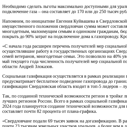
Необходимо сделать льготы максимально доступными для уральц
подключение газа – она составляет до 170 или до 250 тысяч руб
Напомним, по инициативе Евгения Куйвашева в Свердловской 
имущественного положения свердловчан сумма может составлят
многодетным, малоимущим семьям и одиноким гражданам, бюд
покрыть до 90% затрат на подключение дома к газопроводу. Кр
«С начала года расширен перечень получателей мер социальн
осуществлявшие работу в государственных организациях Сверд
семей ветеранов, многодетные семьи. Это позволило на 40% ув
май текущего года численность получателей мер социальной п
области Андрей Злоказов.
Социальная газификация осуществляется в рамках реализации
предусматривает бесплатное подведение газопровода до грани
газификации Свердловская область входит в топ-5 лидеров – л
Так, по созданной технической возможности регион в тройке 
лучших регионов России. Всего в рамках социальной газифика
2024 года планируется создание технической возможности для 
составляет почти 82 процента от плана-графика.
«Свердловчане подали 69 тысяч заявок на догазификацию. В ра
почти 23 тысячам земельных участков уральцев, а более чем 