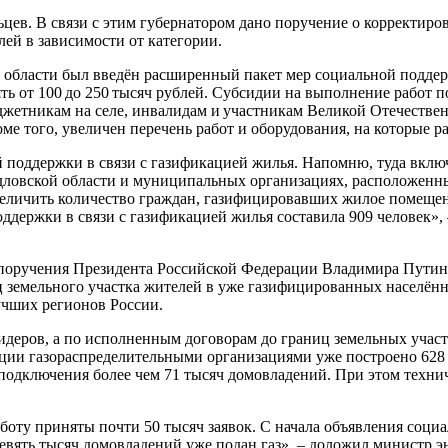
ев. В связи с этим губернатором дано поручение о корректиров
лей в зависимости от категории.
области был введён расширенный пакет мер социальной поддер
ь от 100 до 250 тысяч рублей. Субсидии на выполнение работ 
жетникам на селе, инвалидам и участникам Великой Отечестве
оме того, увеличен перечень работ и оборудования, на которые 
ой поддержки в связи с газификацией жилья. Напомню, туда вк
ловской области и муниципальных организациях, расположенных
еличить количество граждан, газифицировавших жилое помещение
оддержки в связи с газификацией жилья составила 909 человек»
 поручения Президента Российской Федерации Владимира Путин
ц земельного участка жителей в уже газифицированных населён
учших регионов России.
лидеров, а по исполненным договорам до границ земельных учас
ции газораспределительными организациями уже построено 628 
подключения более чем 71 тысяч домовладений. При этом техниче
боту приняты почти 50 тысяч заявок. С начала объявления социа
в девять тысяч домовладений уже подан газ», – доложил минист