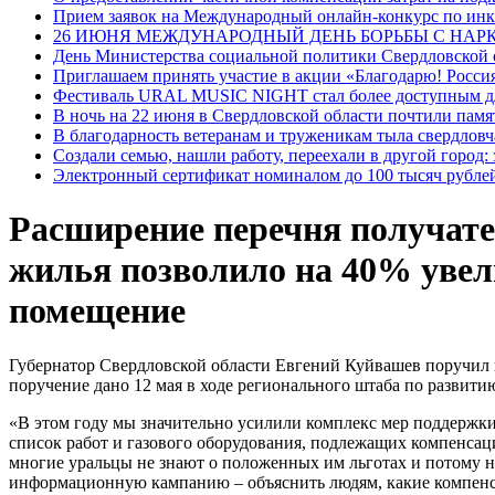
Прием заявок на Международный онлайн-конкурс по ин
26 ИЮНЯ МЕЖДУНАРОДНЫЙ ДЕНЬ БОРЬБЫ С НА
День Министерства социальной политики Свердловской
Приглашаем принять участие в акции «Благодарю! Россия
Фестиваль URAL MUSIC NIGHT стал более доступным дл
В ночь на 22 июня в Свердловской области почтили пам
В благодарность ветеранам и труженикам тыла свердловч
Создали семью, нашли работу, переехали в другой город:
Электронный сертификат номиналом до 100 тысяч рублей
Расширение перечня получате
жилья позволило на 40% уве
помещение
Губернатор Свердловской области Евгений Куйвашев поручил 
поручение дано 12 мая в ходе регионального штаба по развит
«В этом году мы значительно усилили комплекс мер поддержки
список работ и газового оборудования, подлежащих компенсаци
многие уральцы не знают о положенных им льготах и потому н
информационную кампанию – объяснить людям, какие компенса