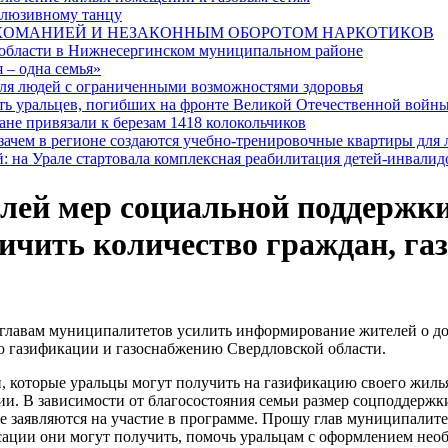
клюзивному танцу
РКОМАНИЕЙ И НЕЗАКОННЫМ ОБОРОТОМ НАРКОТИКОВ
 области в Нижнесергинском муниципальном районе
 – одна семья»
я людей с ограниченными возможностями здоровья
ять уральцев, погибших на фронте Великой Отечественной войн
ане привязали к березам 1418 колокольчиков
 зачем в регионе создаются учебно-тренировочные квартиры для
: на Урале стартовала комплексная реабилитация детей-инвалид
лей мер социальной поддержки
личить количество граждан, г
главам муниципалитетов усилить информирование жителей о до
ию газификации и газоснабжению Свердловской области.
, которые уральцы могут получить на газификацию своего жилья
и. В зависимости от благосостояния семьи размер соцподдержки 
е заявляются на участие в программе. Прошу глав муниципалит
ции они могут получить, помочь уральцам с оформлением необ