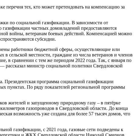
ке перечня тех, кто может претендовать на компенсацию за
жки по социальной газификации. В зависимости от
по газификации частных домовладений предоставляются
нной войны, ветеранам боевых действий. Компенсацией можно
распространяются субсидии.
лючены работники бюджетной сферы, осуществляющие или
 в сельской местности, граждане из числа ветеранов и членов
, в сравнении с тем же периодом 2022 года. Так, с января по
, — рассказал министр социальной политики Свердловской
а. Президентская программа социальной газификации
ных пунктах. По ряду показателей региональной программы
тков жителей и запущенному природному газу – в пятёрке
километров газопроводов в Свердловской области. До конца
ская возможность уже создана для более 57 тысяч домов, что
льной газификации, с 2021 года, газовые сети подведены к
р энергетики и ЖКХ Свердловской области Николай Смирнов.