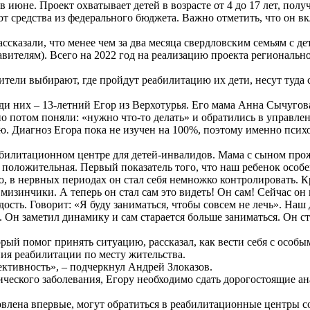
 в июне. Проект охватывает детей в возрасте от 4 до 17 лет, п
ют средства из федерального бюджета. Важно отметить, что он 
ссказали, что менее чем за два месяца свердловским семьям с 
авителям). Всего на 2022 год на реализацию проекта региональ
ители выбирают, где пройдут реабилитацию их дети, несут туда
 них – 13-летний Егор из Верхотурья. Его мама Анна Сычугова 
 потом поняли: «нужно что-то делать» и обратились в управлен
 Диагноз Егора пока не изучен на 100%, поэтому именно психо
билитационном центре для детей-инвалидов. Мама с сыном прож
 положительная. Первый показатель того, что наш ребенок особ
, в нервных периодах он стал себя немножко контролировать. К
изинчики. А теперь он стал сам это видеть! Он сам! Сейчас он 
адость. Говорит: «Я буду заниматься, чтобы совсем не лечь». На
». Он заметил динамику и сам старается больше заниматься. Он 
рый помог принять ситуацию, рассказал, как вести себя с особым
ия реабилитации по месту жительства.
ктивность», – подчеркнул Андрей Злоказов.
тического заболевания, Егору необходимо сдать дорогостоящие а
ановлена впервые, могут обратиться в реабилитационные центры