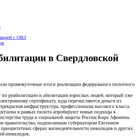
ы
 людей с ОВЗ
ов
абилитации в Свердловской
или промежуточные итоги реализации федерального пилотного
т по реабилитации и абилитации взрослых людей, который уже
лектронному сертификату, куда перечисляются деньги из
прекрасная инфраструктура, профессионалы высокого класса.
 региона в рамках пилота апробируют новые подходы к
нистерства труда и социальной защиты России Кира Афонина.
ием правительства, подписанным губернатором Евгением
в приоритетных сферах жизнедеятельности инвалидов и других
ей-инвалидов.