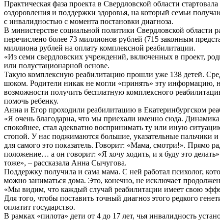
Практическая фаза проекта в Свердловской области стартовала
оздоровления и поддержки здоровья, на который семьи получа
с инвалидностью с момента постановки диагноза.
В министерстве социальной политики Свердловской области ра
перечислено более 73 миллионов рублей (715 законным предст
миллиона рублей на оплату комплексной реабилитации.
«Из семи свердловских учреждений, включенных в проект, род
или полустационарной основе.
Такую комплексную реабилитацию прошли уже 138 детей. Среди
шоком. Родители никак не могли «принять» эту информацию, но
возможности получить бесплатную комплексного реабилитацию.
помочь ребенку.
Анна и Егор проходили реабилитацию в Екатеринбургском реа
«Я очень благодарна, что мы приехали именно сюда. Динамика
спокойнее, стал адекватно воспринимать ту или иную ситуацию
стопой. У нас поджимаются большие, указательные пальчики и м
для самого это показатель. Говорит: «Мама, смотри!». Прямо р
положение… а он говорит: «Я хочу ходить, и я буду это делать
тоже», – рассказала Анна Сычугова.
Поддержку получила и сама мама. С ней работал психолог, кото
можно заниматься дома. Это, конечно, не исключает продолжен
«Мы видим, что каждый случай реабилитации имеет свою эффе
Для того, чтобы поставить точный диагноз этого редкого гене
оплатит государство.
В рамках «пилота» дети от 4 до 17 лет, чья инвалидность уст