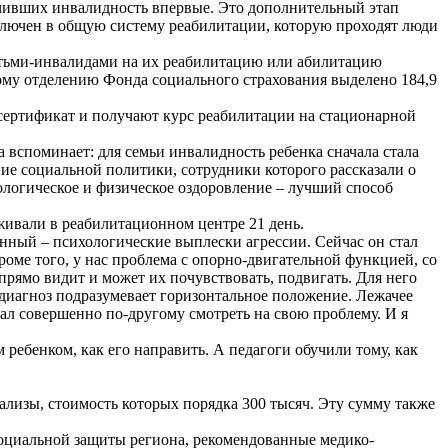
олучивших инвалидность впервые. Это дополнительный этап
включен в общую систему реабилитации, которую проходят люди
детьми-инвалидами на их реабилитацию или абилитацию
ному отделению Фонда социального страхования выделено 184,9
 сертификат и получают курс реабилитации на стационарной
вспоминает: для семьи инвалидность ребенка сначала стала
ие социальной политики, сотрудники которого рассказали о
логическое и физическое оздоровление – лучший способ
ивали в реабилитационном центре 21 день.
енный – психологические выплески агрессии. Сейчас он стал
роме того, у нас проблема с опорно-двигательной функцией, со
прямо видит и может их почувствовать, подвигать. Для него
ш диагноз подразумевает горизонтальное положение. Лежачее
стал совершенно по-другому смотреть на свою проблему. И я
 ребенком, как его направить. А педагоги обучили тому, как
нализы, стоимость которых порядка 300 тысяч. Эту сумму также
 социальной защиты региона, рекомендованные медико-