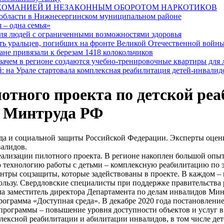
РКОМАНИЕЙ И НЕЗАКОННЫМ ОБОРОТОМ НАРКОТИКОВ
 области в Нижнесергинском муниципальном районе
 – одна семья»
я людей с ограниченными возможностями здоровья
ять уральцев, погибших на фронте Великой Отечественной войн
ане привязали к березам 1418 колокольчиков
 зачем в регионе создаются учебно-тренировочные квартиры для
: на Урале стартовала комплексная реабилитация детей-инвалид
отного проекта по детской ре
ы Минтруда РФ
уда и социальной защиты Российской Федерации. Эксперты оцен
валидов.
реализации пилотного проекта. В регионе накоплен большой опы
ю технологию работы с детьми – комплексную реабилитацию по э
тры соцзащиты, которые задействованы в проекте. В каждом – 
пользу. Свердловские специалисты при поддержке правительства
ала заместитель директора Департамента по делам инвалидов Ми
программа «Доступная среда». В декабре 2020 года постановлен
 программы – повышение уровня доступности объектов и услуг 
ексной реабилитации и абилитации инвалидов, в том числе дет