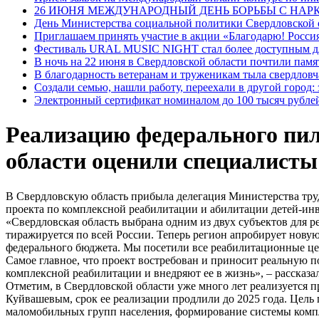
26 ИЮНЯ МЕЖДУНАРОДНЫЙ ДЕНЬ БОРЬБЫ С НА
День Министерства социальной политики Свердловской
Приглашаем принять участие в акции «Благодарю! Россия
Фестиваль URAL MUSIC NIGHT стал более доступным дл
В ночь на 22 июня в Свердловской области почтили пам
В благодарность ветеранам и труженикам тыла свердловч
Создали семью, нашли работу, переехали в другой город:
Электронный сертификат номиналом до 100 тысяч рублей
Реализацию федерального пил
области оценили специалист
В Свердловскую область прибыла делегация Министерства тр
проекта по комплексной реабилитации и абилитации детей-ин
«Свердловская область выбрана одним из двух субъектов для 
тиражируется по всей России. Теперь регион апробирует нову
федерального бюджета. Мы посетили все реабилитационные цен
Самое главное, что проект востребован и приносит реальную 
комплексной реабилитации и внедряют ее в жизнь», – рассказ
Отметим, в Свердловской области уже много лет реализуется 
Куйвашевым, срок ее реализации продлили до 2025 года. Цель
маломобильных групп населения, формирование системы компл