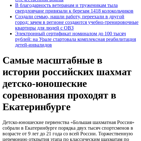
В благодарность ветеранам и труженикам тыла
свердловчане привязали к березам 1418 колокольчиков
Создали семью, нашли работу, переехали в другой
город: зачем в регионе создаются учебно-тренировочные
квартиры для людей с ОВЗ
Электронный сертификат номиналом до 100 тысяч
рублей: на Урале стартовала комплексная реабилитация
детей-инвалидов
Самые масштабные в
истории российских шахмат
детско-юношеские
соревнования проходят в
Екатеринбурге
Детско-юношеские первенства «Большая шахматная Россия»
собрали в Екатеринбурге порядка двух тысяч спортсменов в
возрасте от 9 лет до 21 года со всей России. Торжественную
церемонию открытия этапа по классическим шахматам по