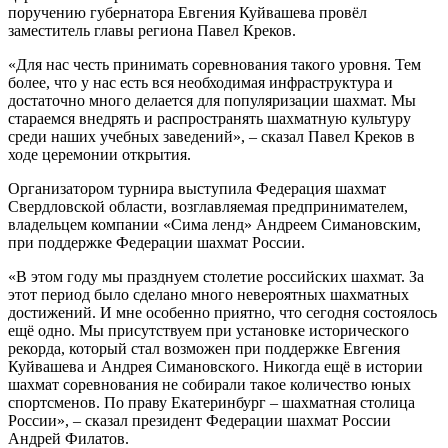
поручению губернатора Евгения Куйвашева провёл
заместитель главы региона Павел Креков.
«Для нас честь принимать соревнования такого уровня. Тем
более, что у нас есть вся необходимая инфраструктура и
достаточно много делается для популяризации шахмат. Мы
стараемся внедрять и распространять шахматную культуру
среди наших учебных заведений», – сказал Павел Креков в
ходе церемонии открытия.
Организатором турнира выступила Федерация шахмат
Свердловской области, возглавляемая предпринимателем,
владельцем компании «Сима ленд» Андреем Симановским,
при поддержке Федерации шахмат России.
«В этом году мы празднуем столетие российских шахмат. За
этот период было сделано много невероятных шахматных
достижений. И мне особенно приятно, что сегодня состоялось
ещё одно. Мы присутствуем при установке исторического
рекорда, который стал возможен при поддержке Евгения
Куйвашева и Андрея Симановского. Никогда ещё в истории
шахмат соревнования не собирали такое количество юных
спортсменов. По праву Екатеринбург – шахматная столица
России», – сказал президент Федерации шахмат России
Андрей Филатов.