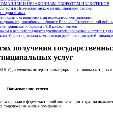
РКОМАНИЕЙ И НЕЗАКОННЫМ ОБОРОТОМ НАРКОТИКОВ
 области в Нижнесергинском муниципальном районе
 – одна семья»
я людей с ограниченными возможностями здоровья
ять уральцев, погибших на фронте Великой Отечественной войн
ане привязали к березам 1418 колокольчиков
 зачем в регионе создаются учебно-тренировочные квартиры для
: на Урале стартовала комплексная реабилитация детей-инвалид
ях получения государственных
униципальных услуг
(ЕПГУ) размещены интерактивные формы, с помощью которых в 
Наименование услуги
риям граждан в форме частичной компенсации затрат на подкл
т на подключение жилых помещений