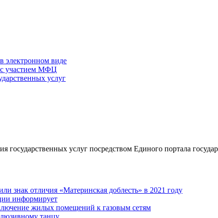
 в электронном виде
г с участием МФЦ
ударственных услуг
я государственных услуг посредством Единого портала госуда
ли знак отличия «Материнская доблесть» в 2021 году
ации информирует
дключение жилых помещений к газовым сетям
клюзивному танцу