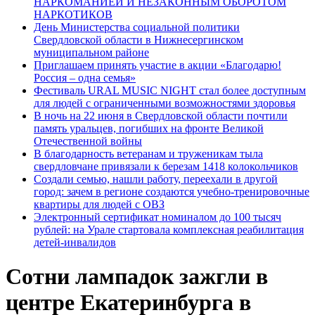
НАРКОМАНИЕЙ И НЕЗАКОННЫМ ОБОРОТОМ
НАРКОТИКОВ
День Министерства социальной политики
Свердловской области в Нижнесергинском
муниципальном районе
Приглашаем принять участие в акции «Благодарю!
Россия – одна семья»
Фестиваль URAL MUSIC NIGHT стал более доступным
для людей с ограниченными возможностями здоровья
В ночь на 22 июня в Свердловской области почтили
память уральцев, погибших на фронте Великой
Отечественной войны
В благодарность ветеранам и труженикам тыла
свердловчане привязали к березам 1418 колокольчиков
Создали семью, нашли работу, переехали в другой
город: зачем в регионе создаются учебно-тренировочные
квартиры для людей с ОВЗ
Электронный сертификат номиналом до 100 тысяч
рублей: на Урале стартовала комплексная реабилитация
детей-инвалидов
Сотни лампадок зажгли в
центре Екатеринбурга в