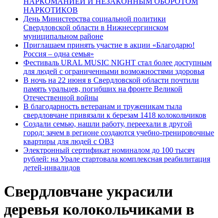
НАРКОМАНИЕЙ И НЕЗАКОННЫМ ОБОРОТОМ
НАРКОТИКОВ
День Министерства социальной политики
Свердловской области в Нижнесергинском
муниципальном районе
Приглашаем принять участие в акции «Благодарю!
Россия – одна семья»
Фестиваль URAL MUSIC NIGHT стал более доступным
для людей с ограниченными возможностями здоровья
В ночь на 22 июня в Свердловской области почтили
память уральцев, погибших на фронте Великой
Отечественной войны
В благодарность ветеранам и труженикам тыла
свердловчане привязали к березам 1418 колокольчиков
Создали семью, нашли работу, переехали в другой
город: зачем в регионе создаются учебно-тренировочные
квартиры для людей с ОВЗ
Электронный сертификат номиналом до 100 тысяч
рублей: на Урале стартовала комплексная реабилитация
детей-инвалидов
Свердловчане украсили
деревья колокольчиками в