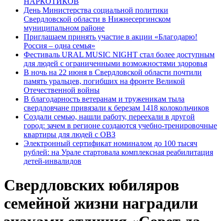
НАРКОТИКОВ
День Министерства социальной политики
Свердловской области в Нижнесергинском
муниципальном районе
Приглашаем принять участие в акции «Благодарю!
Россия – одна семья»
Фестиваль URAL MUSIC NIGHT стал более доступным
для людей с ограниченными возможностями здоровья
В ночь на 22 июня в Свердловской области почтили
память уральцев, погибших на фронте Великой
Отечественной войны
В благодарность ветеранам и труженикам тыла
свердловчане привязали к березам 1418 колокольчиков
Создали семью, нашли работу, переехали в другой
город: зачем в регионе создаются учебно-тренировочные
квартиры для людей с ОВЗ
Электронный сертификат номиналом до 100 тысяч
рублей: на Урале стартовала комплексная реабилитация
детей-инвалидов
Свердловских юбиляров
семейной жизни наградили