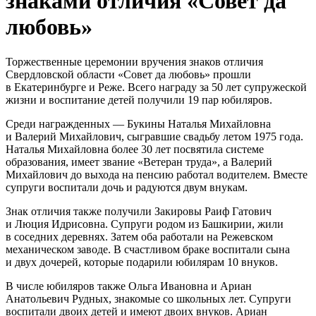
знаками отличия «Совет да
любовь»
Торжественные церемонии вручения знаков отличия
Свердловской области «Совет да любовь» прошли
в Екатеринбурге и Реже. Всего награду за 50 лет супружеской
жизни и воспитание детей получили 19 пар юбиляров.
Среди награжденных — Букины Наталья Михайловна
и Валерий Михайлович, сыгравшие свадьбу летом 1975 года.
Наталья Михайловна более 30 лет посвятила системе
образования, имеет звание «Ветеран труда», а Валерий
Михайлович до выхода на пенсию работал водителем. Вместе
супруги воспитали дочь и радуются двум внукам.
Знак отличия также получили Закировы Раиф Гатович
и Люция Идрисовна. Супруги родом из Башкирии, жили
в соседних деревнях. Затем оба работали на Режевском
механическом заводе. В счастливом браке воспитали сына
и двух дочерей, которые подарили юбилярам 10 внуков.
В числе юбиляров также Ольга Ивановна и Ариан
Анатольевич Рудных, знакомые со школьных лет. Супруги
воспитали двоих детей и имеют двоих внуков. Ариан