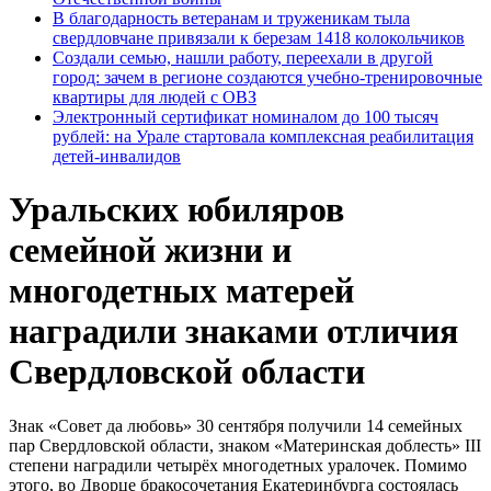
В благодарность ветеранам и труженикам тыла
свердловчане привязали к березам 1418 колокольчиков
Создали семью, нашли работу, переехали в другой
город: зачем в регионе создаются учебно-тренировочные
квартиры для людей с ОВЗ
Электронный сертификат номиналом до 100 тысяч
рублей: на Урале стартовала комплексная реабилитация
детей-инвалидов
Уральских юбиляров
семейной жизни и
многодетных матерей
наградили знаками отличия
Свердловской области
Знак «Совет да любовь» 30 сентября получили 14 семейных
пар Свердловской области, знаком «Материнская доблесть» III
степени наградили четырёх многодетных уралочек. Помимо
этого, во Дворце бракосочетания Екатеринбурга состоялась