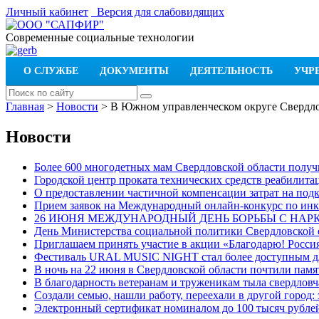
Личный кабинет
Версия для слабовидящих
Современные социальные технологии
О СЛУЖБЕ
ДОКУМЕНТЫ
ДЕЯТЕЛЬНОСТЬ
УЧР
Главная
>
Новости
>
В Южном управленческом округе Свердло
Новости
Более 600 многодетных мам Свердловской области получи
Городской центр проката технических средств реабилит
О предоставлении частичной компенсации затрат на по
Прием заявок на Международный онлайн-конкурс по ин
26 ИЮНЯ МЕЖДУНАРОДНЫЙ ДЕНЬ БОРЬБЫ С НА
День Министерства социальной политики Свердловской
Приглашаем принять участие в акции «Благодарю! Россия
Фестиваль URAL MUSIC NIGHT стал более доступным дл
В ночь на 22 июня в Свердловской области почтили пам
В благодарность ветеранам и труженикам тыла свердловч
Создали семью, нашли работу, переехали в другой город:
Электронный сертификат номиналом до 100 тысяч рублей