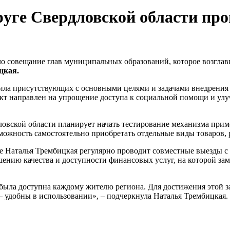
уге Свердловской области про
о совещание глав муниципальных образований, которое возгла
цкая.
ила присутствующих с основными целями и задачами внедрения 
ект направлен на упрощение доступа к социальной помощи и ул
овской области планирует начать тестирование механизма при
ожность самостоятельно приобретать отдельные виды товаров, ра
е Наталья Трембицкая регулярно проводит совместные выезды с
ению качества и доступности финансовых услуг, на которой за
была доступна каждому жителю региона. Для достижения этой за
 – удобны в использовании», – подчеркнула Наталья Трембицкая.