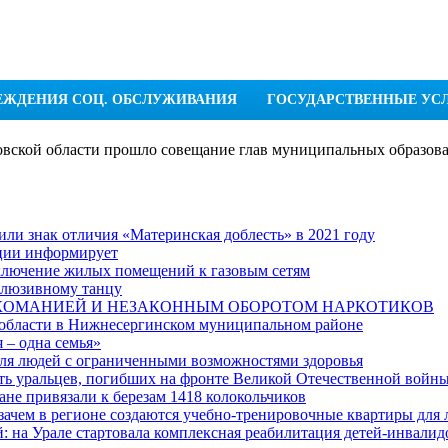
ЕЖДЕНИЯ СОЦ. ОБСЛУЖИВАНИЯ
ГОСУДАРСТВЕННЫЕ УС
вской области прошло совещание глав муниципальных образов
ли знак отличия «Материнская доблесть» в 2021 году
ации информирует
дключение жилых помещений к газовым сетям
клюзивному танцу
РКОМАНИЕЙ И НЕЗАКОННЫМ ОБОРОТОМ НАРКОТИКОВ
 области в Нижнесергинском муниципальном районе
 – одна семья»
я людей с ограниченными возможностями здоровья
ять уральцев, погибших на фронте Великой Отечественной войн
ане привязали к березам 1418 колокольчиков
 зачем в регионе создаются учебно-тренировочные квартиры для
: на Урале стартовала комплексная реабилитация детей-инвалид