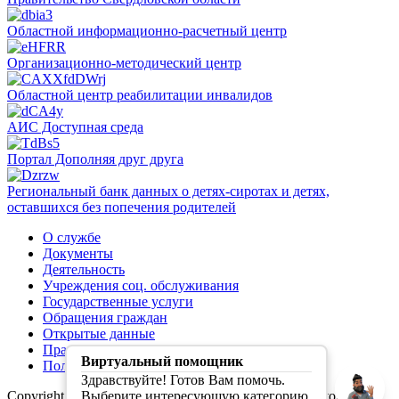
Областной информационно-расчетный центр
Организационно-методический центр
Областной центр реабилитации инвалидов
АИС Доступная среда
Портал Дополняя друг друга
Региональный банк данных о детях-сиротах и детях,
оставшихся без попечения родителей
О службе
Документы
Деятельность
Учреждения соц. обслуживания
Государственные услуги
Обращения граждан
Открытые данные
Правила обработки персональных данных
Виртуальный помощник
Политика конфиденциальности
Здравствуйте! Готов Вам помочь.
Copyright (C) Первая социальная служба Свердловской
Выберите интересующую категорию.