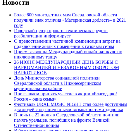
Новости
Более 600 многодетных мам Свердловской области
получили знак отличия «Материнская доблесть» в 2021
году
Городской центр проката технических средств
реабилитации информирует
О предоставлении частичной компенсации затрат на
подключение жилых помещений к газовым сетям
Прием заявок на Международный онлайн-конкурс по
инклюзивному танцу
26 ИЮНЯ МЕЖДУНАРОДНЫЙ ДЕНЬ БОРЬБЫ С
НАРКОМАНИЕЙ И НЕЗАКОННЫМ ОБОРОТОМ
НАРКОТИКОВ
День Министерства социальной политики
Свердловской области в Нижнесергинском
муниципальном районе
Приглашаем принять участие в акции «Благодарю!
Россия – одна семья»
Фестиваль URAL MUSIC NIGHT стал более доступным
для людей с ограниченными возможностями здоровья
В ночь на 22 июня в Свердловской области почтили
память уральцев, погибших на фронте Великой
Отечественной войны
В благодарность ветеранам и труженикам тыла