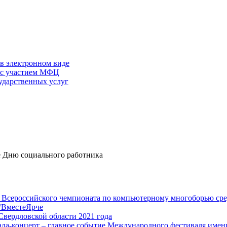
 в электронном виде
г с участием МФЦ
ударственных услуг
е Дню социального работника
I Всероссийского чемпионата по компьютерному многоборью ср
 #ВместеЯрче
вердловской области 2021 года
Гала-концерт – главное событие Международного фестиваля име