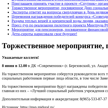
Приглашаем принять участие в проекте «Спутник» орга
Торжественное мероприятие, посвященное Дню социальн
Эксперты ответят на вопросы свердловчан в День недви
Церемония награждения победителей конкурса «Созвезд
Раздача теплых вещей и крещенской воды людям, оказав
Пресс-тур по реализации пилотного проекта Минтруда Р
Мероприятие для пенсионеров, посвященное финансовой
Дети-сироты нарисовали свое будущее!
Торжественное мероприятие, 
Уважаемые коллеги!
8 июня в 12.00
в ДК «Современник» (г. Березовский, ул. Акад
На торжественном мероприятии соберутся руководители всех 
социальных работников первые лица области, в том числе Заме
На торжественном мероприятии будут награждены победители 
главная из них – «Лучший социальный работник учреждения с
Дополнительная информация и аккредитация: 8(965)-533-87-37
Источник: https://msp.midural.ru/