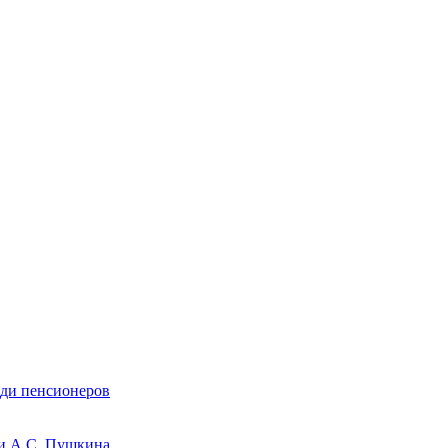
еди пенсионеров
ни А.С. Пушкина