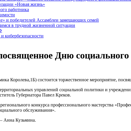
низации «Новая жизнь»
ого работника
жимости
ие» и победителей Ассамблеи замещающих семей
шимся в трудной жизненной ситуации
Ф
 и кибербезопасности
посвященное Дню социального
емика Королева,1Б) состоится торжественное мероприятие, посв
территориальных управлений социальной политики и учреждени
ститель Губернатора Павел Креков.
регионального конкурса профессионального мастерства «Профес
оциального обслуживания».
 – Анна Кузьмина.