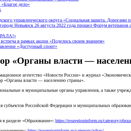
 «Благое дело»
х
ского управленческого округа «Социальная защита. Дорогами 
городе Невьянск 26 августа 2022 года прошел Форум ветеранов
РАЛА!»
 встреча в рамках акции «Поделись своим знанием»
равление «Доступный спорт»
ор «Органы власти — населен
ационное агентство «Новости России» и журнал «Экономическа
р «Органы власти — населению страны».
иональные и муниципальные органы управления, а также учреж
я субъектов Российской Федерации и муниципальных образовани
 в разделе «Образование»:
https://rosregioninform.ru/category/obraz
воохранение»:
https://rosregioninform.ru/category/zdrav/
.