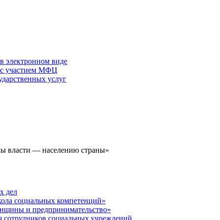
 в электронном виде
г с участием МФЦ
ударственных услуг
ы власти — населению страны»
х дел
кола социальных компетенций»
енщины и предпринимательство»
ля сотрудников социальных учреждений