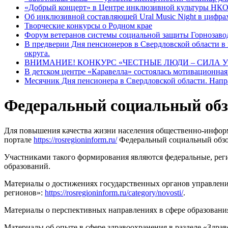
«Добрый концерт» в Центре инклюзивной культуры НКО
Об инклюзивной составляющей Ural Music Night в цифра
Творческие конкурсы о Родном крае
Форум ветеранов системы социальной защиты Горнозавод
В предверии Дня пенсионеров в Свердловской области в 
округа.
ВНИМАНИЕ! КОНКУРС «ЧЕСТНЫЕ ЛЮДИ – СИЛА У
В детском центре «Каравелла» состоялась мотивационная
Месячник Дня пенсионера в Свердловской области. Нап
Федеральный социальный обз
Для повышения качества жизни населения общественно-информ
портале
https://rosregioninform.ru/
Федеральный социальный обзо
Участниками такого формирования являются федеральные, рег
образований.
Материалы о достижениях государственных органов управлени
регионов»:
https://rosregioninform.ru/category/novosti/
.
Материалы о перспективных направлениях в сфере образования
Материалы об опыте в сфере здравоохранения в разделе «Здра