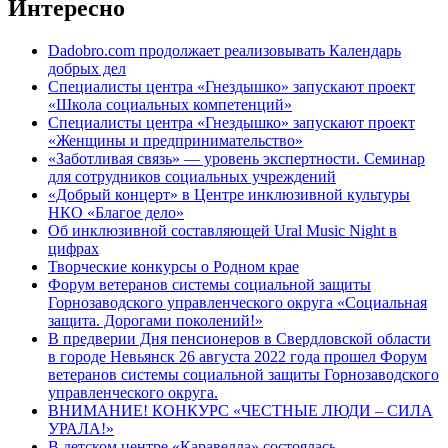
Интересно
Dadobro.com продолжает реализовывать Календарь
добрых дел
Специалисты центра «Гнездышко» запускают проект
«Школа социальных компетенций»
Специалисты центра «Гнездышко» запускают проект
«Женщины и предпринимательство»
«Заботливая связь» — уровень экспертности. Семинар
для сотрудников социальных учреждений
«Добрый концерт» в Центре инклюзивной культуры
НКО «Благое дело»
Об инклюзивной составляющей Ural Music Night в
цифрах
Творческие конкурсы о Родном крае
Форум ветеранов системы социальной защиты
Горнозаводского управленческого округа «Социальная
защита. Дорогами поколений!»
В предверии Дня пенсионеров в Свердловской области
в городе Невьянск 26 августа 2022 года прошел Форум
ветеранов системы социальной защиты Горнозаводского
управленческого округа.
ВНИМАНИЕ! КОНКУРС «ЧЕСТНЫЕ ЛЮДИ – СИЛА
УРАЛА!»
В детском центре «Каравелла» состоялась