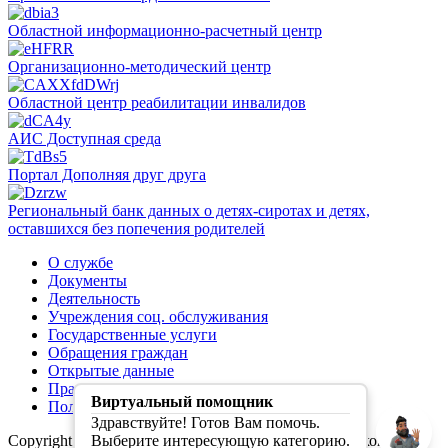
Областной информационно-расчетный центр
Организационно-методический центр
Областной центр реабилитации инвалидов
АИС Доступная среда
Портал Дополняя друг друга
Региональный банк данных о детях-сиротах и детях,
оставшихся без попечения родителей
О службе
Документы
Деятельность
Учреждения соц. обслуживания
Государственные услуги
Обращения граждан
Открытые данные
Правила обработки персональных данных
Виртуальный помощник
Политика конфиденциальности
Здравствуйте! Готов Вам помочь.
Copyright (C) Первая социальная служба Свердловской
Выберите интересующую категорию.