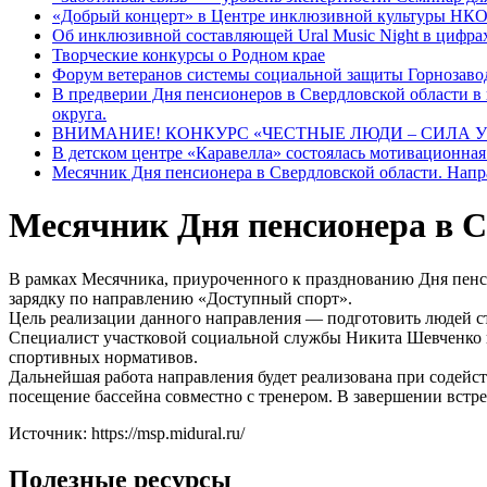
«Добрый концерт» в Центре инклюзивной культуры НКО
Об инклюзивной составляющей Ural Music Night в цифра
Творческие конкурсы о Родном крае
Форум ветеранов системы социальной защиты Горнозавод
В предверии Дня пенсионеров в Свердловской области в 
округа.
ВНИМАНИЕ! КОНКУРС «ЧЕСТНЫЕ ЛЮДИ – СИЛА У
В детском центре «Каравелла» состоялась мотивационная
Месячник Дня пенсионера в Свердловской области. Нап
Месячник Дня пенсионера в С
В рамках Месячника, приуроченного к празднованию Дня пен
зарядку по направлению «Доступный спорт».
Цель реализации данного направления — подготовить людей ст
Специалист участковой социальной службы Никита Шевченко п
спортивных нормативов.
Дальнейшая работа направления будет реализована при содейс
посещение бассейна совместно с тренером. В завершении встр
Источник: https://msp.midural.ru/
Полезные ресурсы