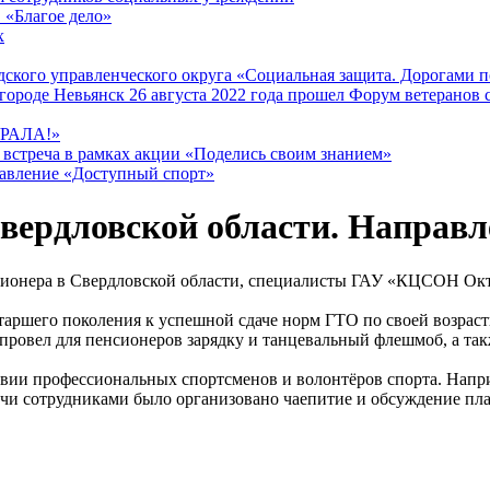
 «Благое дело»
х
ского управленческого округа «Социальная защита. Дорогами 
городе Невьянск 26 августа 2022 года прошел Форум ветеранов
РАЛА!»
 встреча в рамках акции «Поделись своим знанием»
равление «Доступный спорт»
вердловской области. Направл
сионера в Свердловской области, специалисты ГАУ «КЦСОН Окт
аршего поколения к успешной сдаче норм ГТО по своей возраст
ровел для пенсионеров зарядку и танцевальный флешмоб, а та
твии профессиональных спортсменов и волонтёров спорта. Напри
ечи сотрудниками было организовано чаепитие и обсуждение пл