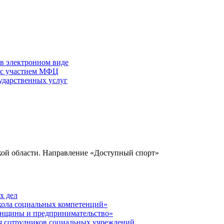
 в электронном виде
г с участием МФЦ
ударственных услуг
кой области. Направление «Доступный спорт»
х дел
кола социальных компетенций»
енщины и предпринимательство»
ля сотрудников социальных учреждений