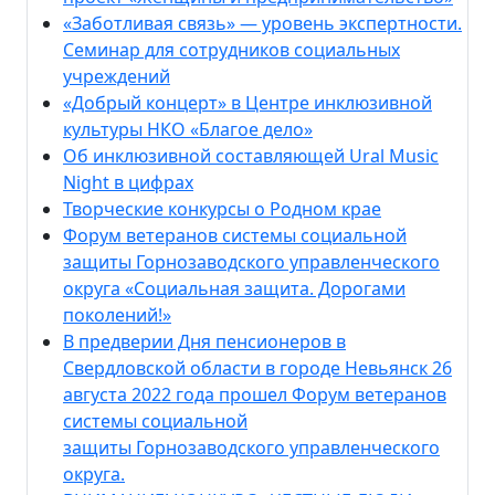
«Заботливая связь» — уровень экспертности.
Семинар для сотрудников социальных
учреждений
«Добрый концерт» в Центре инклюзивной
культуры НКО «Благое дело»
Об инклюзивной составляющей Ural Music
Night в цифрах
Творческие конкурсы о Родном крае
Форум ветеранов системы социальной
защиты Горнозаводского управленческого
округа «Социальная защита. Дорогами
поколений!»
В предверии Дня пенсионеров в
Свердловской области в городе Невьянск 26
августа 2022 года прошел Форум ветеранов
системы социальной
защиты Горнозаводского управленческого
округа.